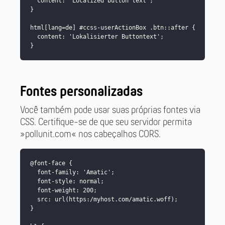
  content: 'Localized button text';

}

html[lang=de] #ccss-userActionBox .btn::after {

  content: 'Lokalisierter Buttontext';

Fontes personalizadas
Você também pode usar suas próprias fontes via
CSS. Certifique-se de que seu servidor permita
»pollunit.com« nos cabeçalhos CORS.
@font-face {

  font-family: 'Amatic';

  font-style: normal;

  font-weight: 200;

  src: url(https:/myhost.com/amatic.woff);

}
