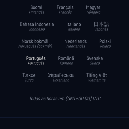
Suomi
Français
Magyar
Finlandês
Francês
Húngaro
Bahasa Indonesia
Italiano
日本語
Indonésio
Italiano
Japonês
Norsk bokmål
Nederlands
Polski
Norueguês (bokmål)
Neerlandês
Polaco
Português
Română
Svenska
Português
Romeno
Sueco
Turkce
Українська
Tiếng Việt
Turco
Ucraniano
Vietnamita
Todas as horas em (GMT+00:00) UTC