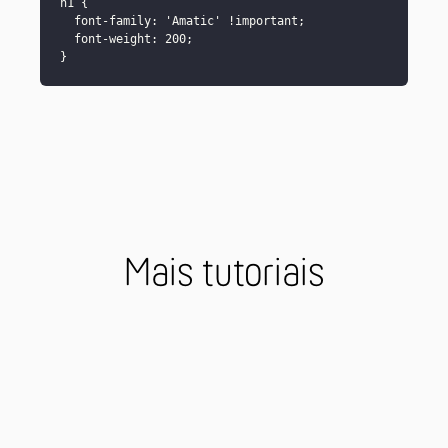
h1 {

  font-family: 'Amatic' !important;

  font-weight: 200;

Mais tutoriais