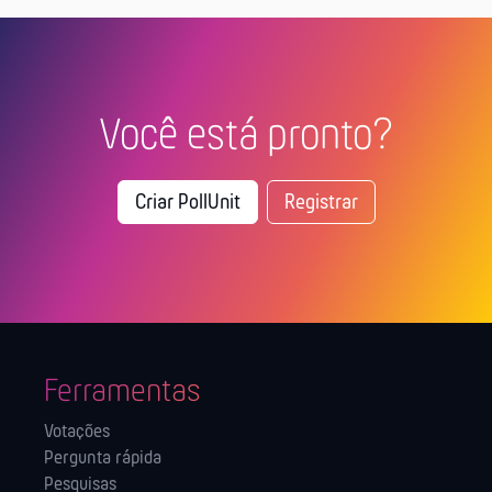
Você está pronto?
Criar PollUnit
Registrar
Ferramentas
Votações
Pergunta rápida
Pesquisas