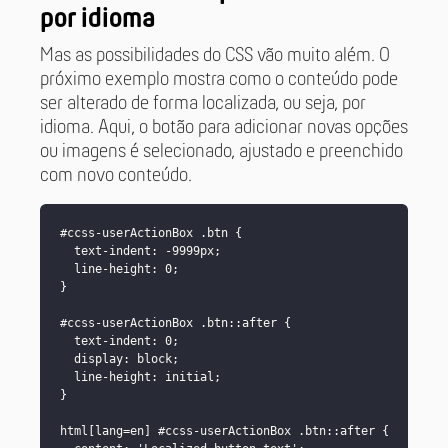
por idioma
Mas as possibilidades do CSS vão muito além. O
próximo exemplo mostra como o conteúdo pode
ser alterado de forma localizada, ou seja, por
idioma. Aqui, o botão para adicionar novas opções
ou imagens é selecionado, ajustado e preenchido
com novo conteúdo.
#ccss-userActionBox .btn {

  text-indent: -9999px;

  line-height: 0;

}

#ccss-userActionBox .btn::after {

  text-indent: 0;

  display: block;

  line-height: initial;

}

html[lang=en] #ccss-userActionBox .btn::after {
