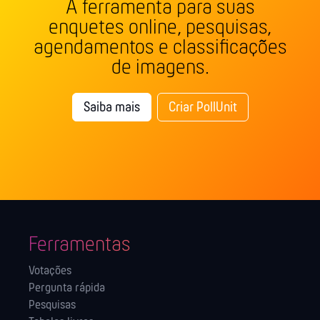
A ferramenta para suas
enquetes online, pesquisas,
agendamentos e classificações
de imagens.
Saiba mais
Criar PollUnit
Ferramentas
Votações
Pergunta rápida
Pesquisas