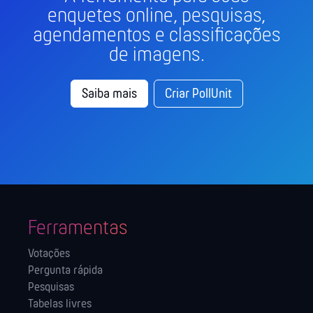
enquetes online, pesquisas,
agendamentos e classificações
de imagens.
Saiba mais
Criar PollUnit
Ferramentas
Votações
Pergunta rápida
Pesquisas
Tabelas livres