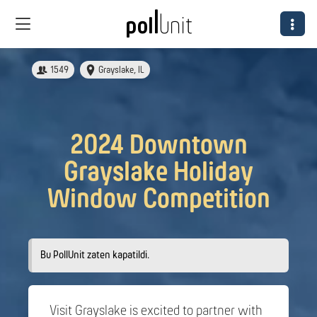
1549
Grayslake, IL
2024 Downtown
Grayslake Holiday
Window Competition
Bu PollUnit zaten kapatildi.
Visit Grayslake is excited to partner with