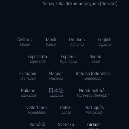
Yapay zeka dokumantasyonu (llms.txt)
Čeština
Dansk
Deutsch
English
Cekce
Danca
Almanca
Ingilizce
Esperanto
Español
Suomi
Esperanto
Ispanyolca
Fince
Français
Magyar
Bahasa Indonesia
Fransizca
Macarca
Endonezce
Italiano
日本語
Norsk bokmål
Italyanca
Japonca
Norveççe (Bokmål)
Nederlands
Polski
Português
Hollandaca
Lehce
Portekizce
Română
Svenska
Turkce