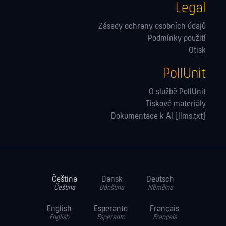
Legal
Zásady ochrany osobních údajů
Podmínky použití
Otisk
PollUnit
O službě PollUnit
Tiskové materiály
Dokumentace k AI (llms.txt)
Čeština
Dansk
Deutsch
Čeština
Dánština
Němčina
English
Esperanto
Français
English
Esperanto
Français