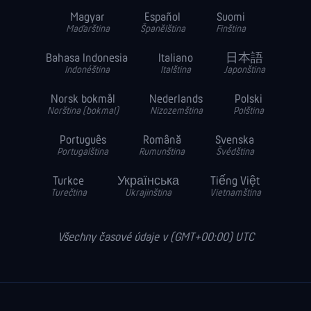
Magyar
Español
Suomi
Maďarština
Španělština
Finština
Bahasa Indonesia
Italiano
日本語
Indonéština
Italština
Japonština
Norsk bokmål
Nederlands
Polski
Norština (bokmal)
Nizozemština
Polština
Português
Română
Svenska
Portugalština
Rumunština
Švédština
Turkce
Українська
Tiếng Việt
Turečtina
Ukrajinština
Vietnamština
Všechny časové údaje v (GMT+00:00) UTC