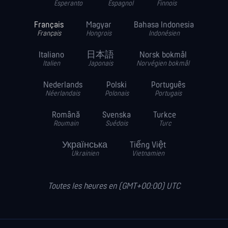
Esperanto
Espagnol
Finnois
Français
Magyar
Bahasa Indonesia
Français
Hongrois
Indonésien
Italiano
日本語
Norsk bokmål
Italien
Japonais
Norvégien bokmål
Nederlands
Polski
Português
Néerlandais
Polonais
Portugais
Română
Svenska
Turkce
Roumain
Suédois
Turc
Українська
Tiếng Việt
Ukrainien
Vietnamien
Toutes les heures en (GMT+00:00) UTC