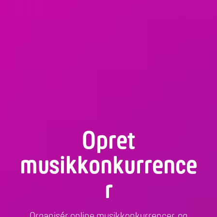
Opret
musikkonkurrence
r
Organisér online musikkonkurrencer, og