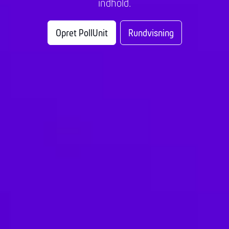
indhold.
Opret PollUnit
Rundvisning