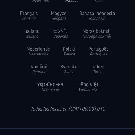
Esperanto
Español
Finés
Français
Magyar
Bahasa Indonesia
Français
Húngaro
Indonesio
Italiano
日本語
Norsk bokmål
Italiano
Japonés
Noruego bokmål
Nederlands
Polski
Português
Neerlandés
Polaco
Portugués
Română
Svenska
Turkce
Rumano
Sueco
Turco
Українська
Tiếng Việt
Ucraniano
Vietnamita
Todas las horas en (GMT+00:00) UTC