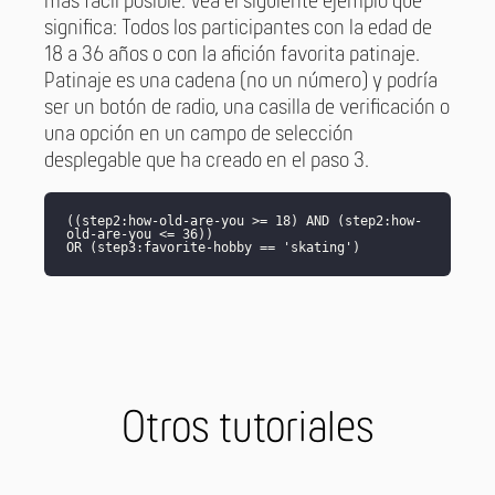
más fácil posible. Vea el siguiente ejemplo que
significa: Todos los participantes con la edad de
18 a 36 años o con la afición favorita patinaje.
Patinaje es una cadena (no un número) y podría
ser un botón de radio, una casilla de verificación o
una opción en un campo de selección
desplegable que ha creado en el paso 3.
((step2:how-old-are-you >= 18) AND (step2:how-
old-are-you <= 36))
OR (step3:favorite-hobby == 'skating')
Otros tutoriales