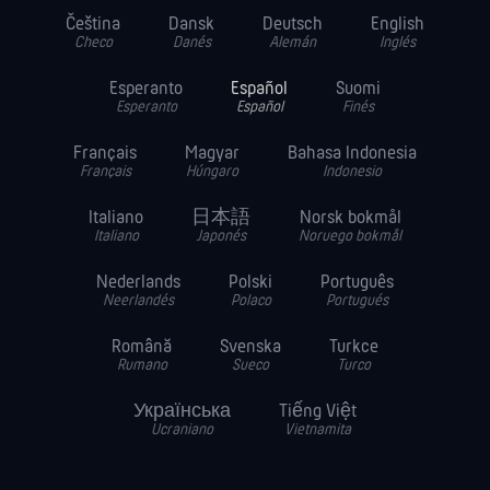
Čeština
Dansk
Deutsch
English
Checo
Danés
Alemán
Inglés
Esperanto
Español
Suomi
Esperanto
Español
Finés
Français
Magyar
Bahasa Indonesia
Français
Húngaro
Indonesio
Italiano
日本語
Norsk bokmål
Italiano
Japonés
Noruego bokmål
Nederlands
Polski
Português
Neerlandés
Polaco
Portugués
Română
Svenska
Turkce
Rumano
Sueco
Turco
Українська
Tiếng Việt
Ucraniano
Vietnamita