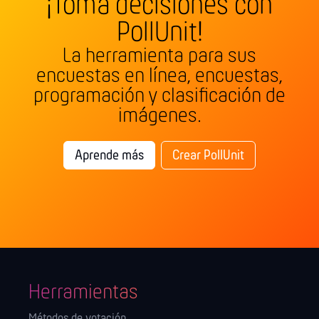
¡Toma decisiones con
PollUnit!
La herramienta para sus
encuestas en línea, encuestas,
programación y clasificación de
imágenes.
Aprende más
Crear PollUnit
Herramientas
Métodos de votación