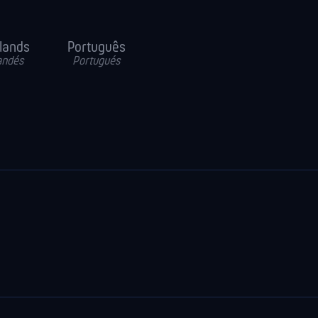
lands
Português
andés
Portugués