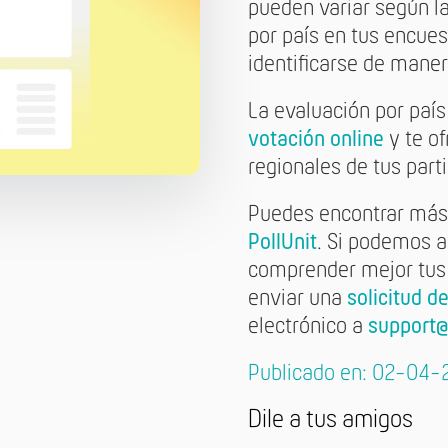
pueden variar según la
por país en tus encue
identificarse de manera
La evaluación por país
votación online
y te of
regionales de tus part
Puedes encontrar más 
PollUnit
. Si podemos 
comprender mejor tus v
enviar una
solicitud d
electrónico a
support@
Publicado en: 02-04-
Dile a tus amigos