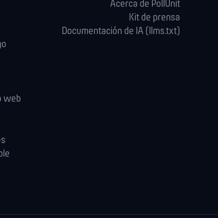
Acerca de PollUnit
Kit de prensa
Documentación de IA (llms.txt)
go
io web
es
ple