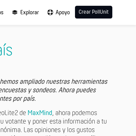
Crear PollUnit
os
Explorar
Apoyo
aís
hemos ampliado nuestras herramientas
 encuestas y sondeos. Ahora puedes
ntes por país.
GeoLite2 de
MaxMind
, ahora podemos
tu votante y poner esta información a tu
anónima. Las opiniones y los gustos