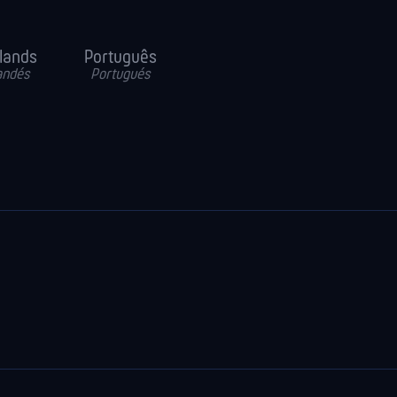
lands
Português
andés
Portugués