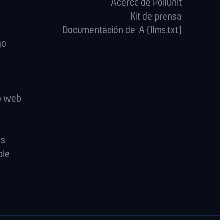
Acerca de PollUnit
Kit de prensa
Documentación de IA (llms.txt)
go
io web
es
ple