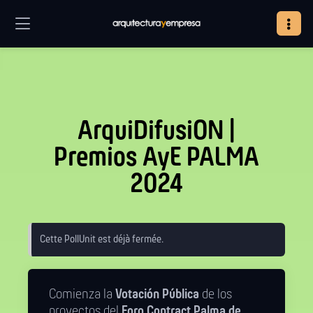
ArquiDifusiON |
Premios AyE PALMA
2024
Cette PollUnit est déjà fermée.
Comienza la
Votación Pública
de los
proyectos del
Foro Contract Palma de