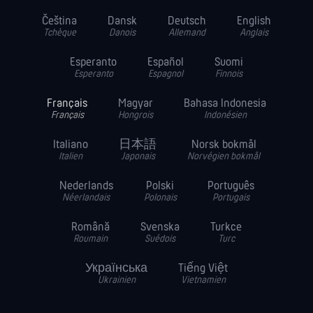
Čeština
Dansk
Deutsch
English
Tchèque
Danois
Allemand
Anglais
Esperanto
Español
Suomi
Esperanto
Espagnol
Finnois
Français
Magyar
Bahasa Indonesia
Français
Hongrois
Indonésien
Italiano
日本語
Norsk bokmål
Italien
Japonais
Norvégien bokmål
Nederlands
Polski
Português
Néerlandais
Polonais
Portugais
Română
Svenska
Turkce
Roumain
Suédois
Turc
Українська
Tiếng Việt
Ukrainien
Vietnamien