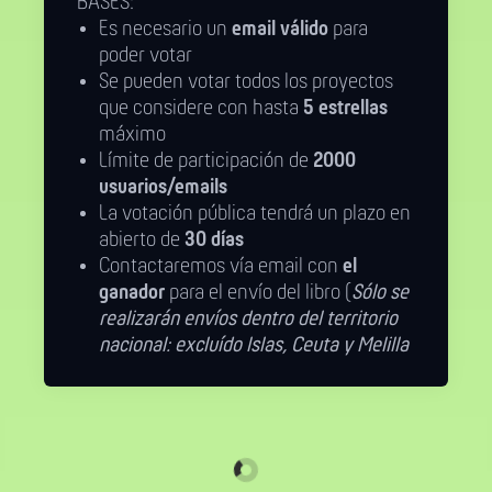
BASES:
Es necesario un
email válido
para
poder votar
Se pueden votar todos los proyectos
que considere con hasta
5 estrellas
máximo
Límite de participación de
2000
usuarios/emails
La votación pública tendrá un plazo en
abierto de
30 días
Contactaremos vía email con
el
ganador
para el envío del libro (
Sólo se
realizarán envíos dentro del territorio
nacional: excluído Islas, Ceuta y Melilla