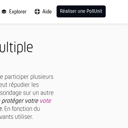
Réaliser une PollUnit
Explorer
Aide
ltiple
de participer plusieurs
eut répudier les
u sondage sur un autre
 protéger votre
vote
e.
En fonction du
ants utiliser.