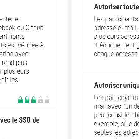
Autoriser tout
ecter en
Les participants
cebook ou Github
adresse e-mail.
entifiants
plusieurs adress
nts est vérifiée à
théoriquement g
cation avec
chaque adresse 
 rend plus
er plusieurs
nir les
Autoriser uniq
Les participants
mail avec l'un d
peut considérabl
vec le SSO de
exemple, si le 
seules les adre