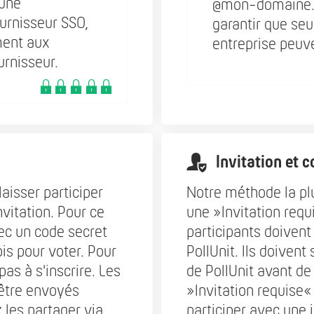
'une
@mon-domaine.fr
ournisseur SSO,
garantir que se
ment aux
entreprise peuve
urnisseur.
Invitation et 
aisser participer
Notre méthode la pl
nvitation. Pour ce
une »Invitation requi
vec un code secret
participants doivent
ois pour voter. Pour
PollUnit. Ils doivent
pas à s'inscrire. Les
de PollUnit avant de
 être envoyés
»Invitation requise
 les partager via
participer avec une 