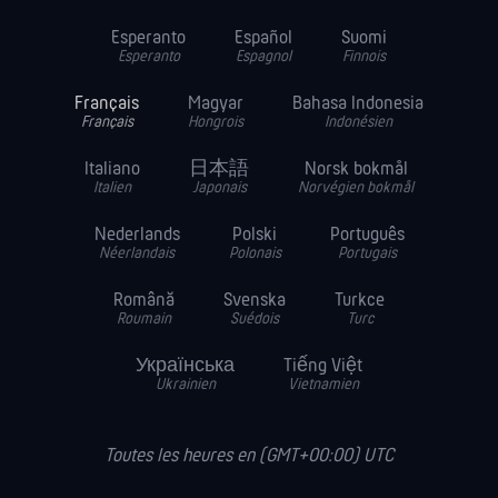
Esperanto
Español
Suomi
Esperanto
Espagnol
Finnois
Français
Magyar
Bahasa Indonesia
Français
Hongrois
Indonésien
Italiano
日本語
Norsk bokmål
Italien
Japonais
Norvégien bokmål
Nederlands
Polski
Português
Néerlandais
Polonais
Portugais
Română
Svenska
Turkce
Roumain
Suédois
Turc
Українська
Tiếng Việt
Ukrainien
Vietnamien
Toutes les heures en (GMT+00:00) UTC