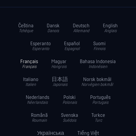
Čeština
Dansk
Deutsch
English
Tchèque
Danois
Allemand
Anglais
Esperanto
Español
Suomi
Esperanto
Espagnol
Finnois
Français
Magyar
Bahasa Indonesia
Français
Hongrois
Indonésien
Italiano
日本語
Norsk bokmål
Italien
Japonais
Norvégien bokmål
Nederlands
Polski
Português
Néerlandais
Polonais
Portugais
Română
Svenska
Turkce
Roumain
Suédois
Turc
Українська
Tiếng Việt