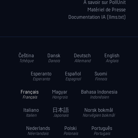
À savoir sur PollUnit
Matériel de Presse
Documentation IA (llms.txt)
Čeština
Dansk
Deutsch
English
Tchèque
Danois
Allemand
Anglais
Esperanto
Español
Suomi
Esperanto
Espagnol
Finnois
Français
Magyar
Bahasa Indonesia
Français
Hongrois
Indonésien
Italiano
日本語
Norsk bokmål
Italien
Japonais
Norvégien bokmål
Nederlands
Polski
Português
Néerlandais
Polonais
Portugais