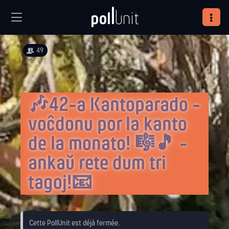
49
🎶42-a Kantoparado -
voĉdonu por la kanto
de la monato! 🎼🎵 -
ankaŭ rete dum tri
tagoj!📧
Cette PollUnit est déjà fermée.