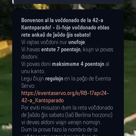
Bonvenon al la voĉdonado de la 42-a
Kantoparado! - ĉi-foje voĉdonado eblas
rete ankaŭ de ĵaŭdo ĝis sabato!
Vi rajtas voĉdoni nur
unufoje
.
Vi havas
entute 7 poentojn
, kiujn vi povas
disdoni.
Vi povas doni
maksimume 4 poentojn
al
unu kanto.
Legu ĉiujn
regulojn
en la paĝo de Eventa
Servo:
https://eventaservo.org/e/RB-17apr24-
42-a_Kantoparado
Por eviti misuzon dum la reta voĉdonado
de ĵaŭdo ĝis sabato (laŭ Berlina horzono)
vi devas aldoni viajn verajn nomojn.
Dum la prova fazo la nombro de la