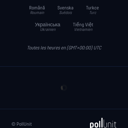
Română
Svenska
Turkce
Roumain
Suédois
Turc
Українська
Tiếng Việt
Ukrainien
Vietnamien
Toutes les heures en (GMT+00:00) UTC
© PollUnit