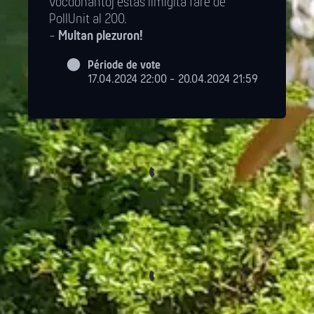
voĉdonantoj estas limigita fare de
PollUnit al 200.
-
Multan plezuron!
Période de vote
17.04.2024 22:00 - 20.04.2024 21:59