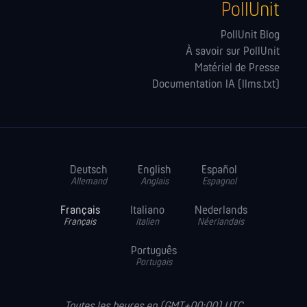
PollUnit
PollUnit Blog
À savoir sur PollUnit
Matériel de Presse
Documentation IA (llms.txt)
Deutsch
English
Español
Allemand
Anglais
Espagnol
Français
Italiano
Nederlands
Français
Italien
Néerlandais
Português
Portugais
Toutes les heures en (GMT+00:00) UTC