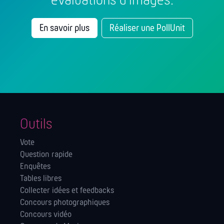
évaluations d'images.
En savoir plus
Réaliser une PollUnit
Outils
Vote
Question rapide
Enquêtes
Tables libres
Collecter idées et feedbacks
Concours photographiques
Concours vidéo