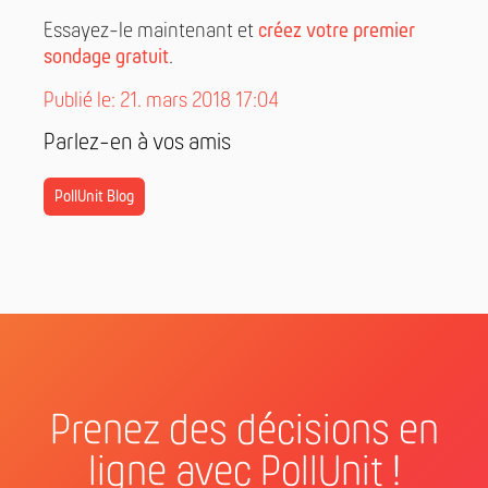
Essayez-le maintenant et
créez votre premier
sondage gratuit
.
Publié le: 21. mars 2018 17:04
Parlez-en à vos amis
PollUnit Blog
Prenez des décisions en
ligne avec PollUnit !