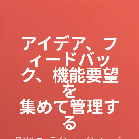
アイデア、フ
ィードバッ
ク、機能要望
を
集めて管理す
る