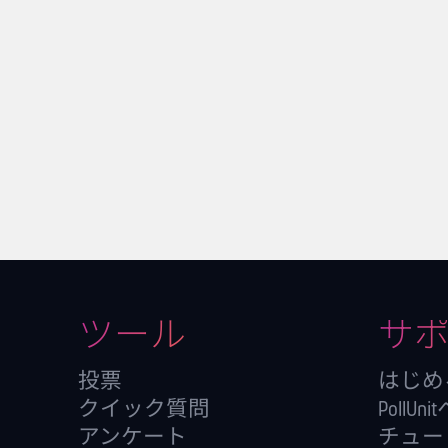
ツール
サ
投票
はじめ
クイック質問
PollUn
アンケート
チュー