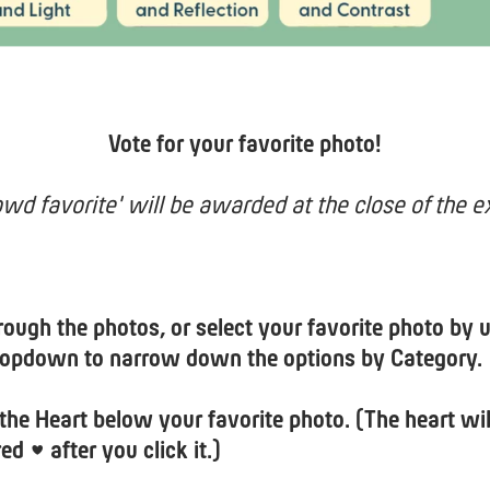
Vote for your favorite photo!
owd favorite' will be awarded at the close of the ex
hrough the photos, or select your favorite photo by 
ropdown to narrow down the options by Category.
 the Heart below your favorite photo. (The heart wil
ed ♥️ after you click it.)