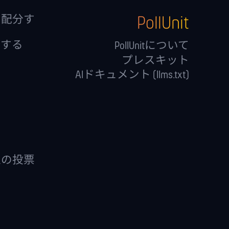
PollUnit
を配分す
価する
PollUnitについて
プレスキット
AIドキュメント (llms.txt)
上の投票