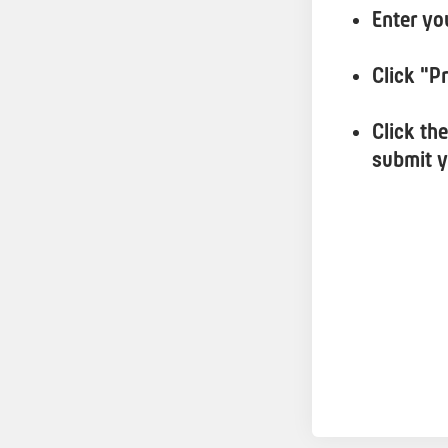
Enter yo
Click "P
Click th
submit y