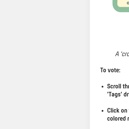
A 'cr
To vote:
Scroll t
'Tags' d
Click on
colored r