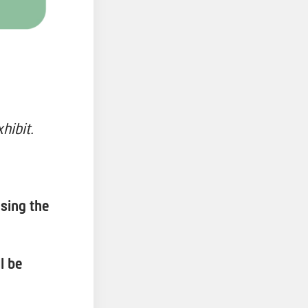
hibit.
using the
l be