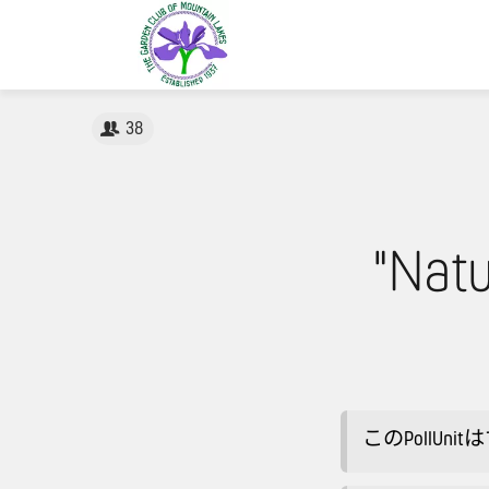
38
"Natu
このPollU