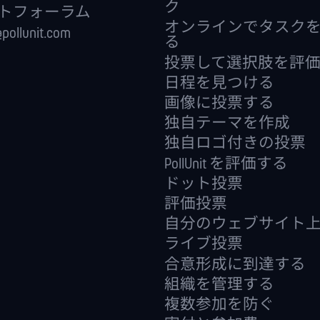
ク
トフォーラム
オンラインでタスク
pollunit.com
る
投票して選択肢を評
日程を見つける
画像に投票する
独自テーマを作成
独自ロゴ付きの投票
PollUnit を評価する
ドット投票
評価投票
自分のウェブサイト
ライブ投票
合意形成に到達する
組織を管理する
複数参加を防ぐ