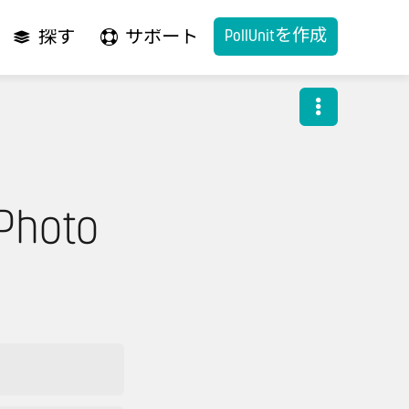
PollUnitを作成
探す
サポート
 Photo