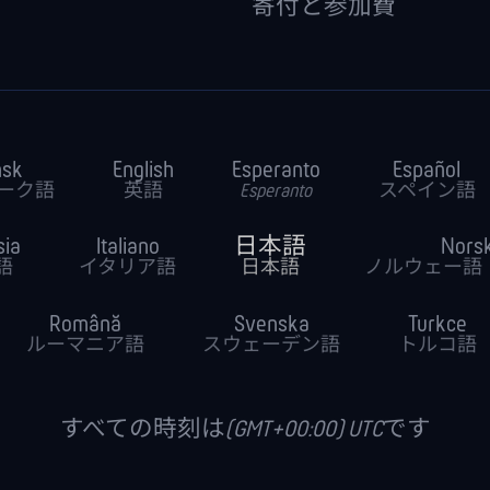
寄付と参加費
nsk
English
Esperanto
Español
ーク語
英語
Esperanto
スペイン語
sia
Italiano
日本語
Nors
語
イタリア語
日本語
ノルウェー語
Română
Svenska
Turkce
ルーマニア語
スウェーデン語
トルコ語
すべての時刻は(GMT+00:00) UTCです