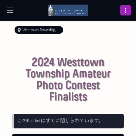
Westtown Township, Chester County, PA
2024 Westtown
Township Amateur
Photo Contest
Finalists
このPollUnitはすでに閉じられています。