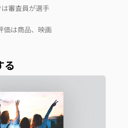
では審査員が選手
。
評価は商品、映画
する