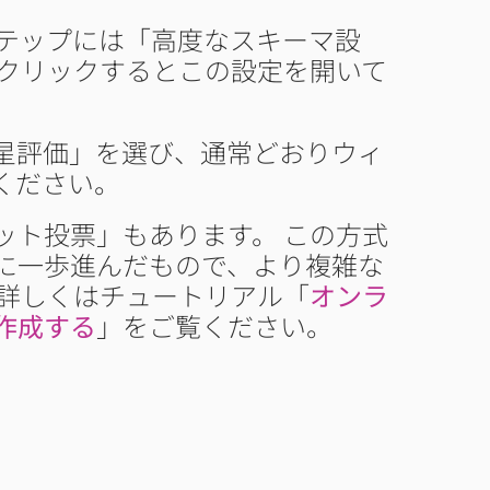
最初のステップには「高度なスキーマ設
 クリックするとこの設定を開いて
星評価」を選び、通常どおりウィ
ください。
ット投票」もあります。 この方式
に一歩進んだもので、より複雑な
 詳しくはチュートリアル「
オンラ
作成する
」をご覧ください。