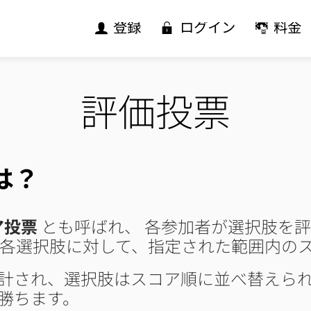
登録
ログイン
料金
評価投票
は？
ア投票
とも呼ばれ、 各参加者が選択肢を
は各選択肢に対して、指定された範囲内の
計され、選択肢はスコア順に並べ替えられ
勝ちます。