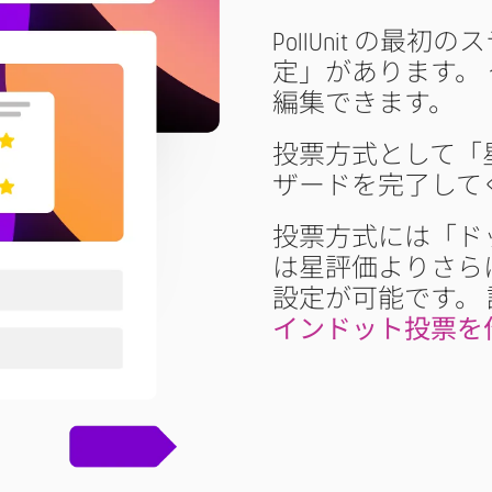
PollUnit の
定」があります。
編集できます。
投票方式として「
ザードを完了して
投票方式には「ド
は星評価よりさら
設定が可能です。
インドット投票を