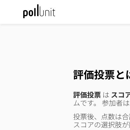
評価投票と
評価投票
は
スコ
ムです。 参加者
投票後、点数は合
スコアの選択肢が