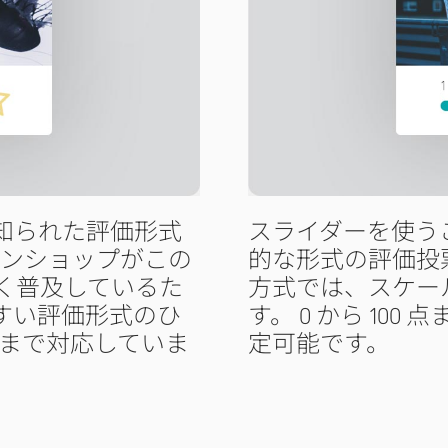
知られた評価形式
スライダーを使う
ラインショップがこの
的な形式の評価投票も 
く普及しているた
方式では、スケー
すい評価形式のひ
す。 0 から 100 
の星まで対応していま
定可能です。