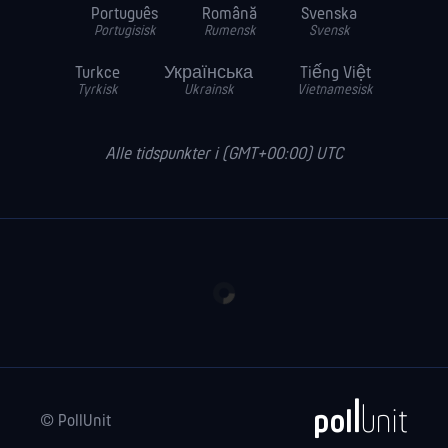
Português
Română
Svenska
Portugisisk
Rumensk
Svensk
Turkce
Українська
Tiếng Việt
Tyrkisk
Ukrainsk
Vietnamesisk
Alle tidspunkter i (GMT+00:00) UTC
© PollUnit