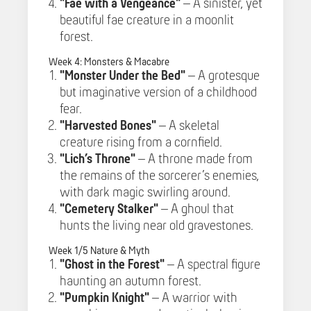
"Fae with a Vengeance"
– A sinister, yet
beautiful fae creature in a moonlit
forest.
Week 4: Monsters & Macabre
"Monster Under the Bed"
– A grotesque
but imaginative version of a childhood
fear.
"Harvested Bones"
– A skeletal
creature rising from a cornfield.
"Lich’s Throne"
– A throne made from
the remains of the sorcerer’s enemies,
with dark magic swirling around.
"Cemetery Stalker"
– A ghoul that
hunts the living near old gravestones.
Week 1/5 Nature & Myth
"Ghost in the Forest"
– A spectral figure
haunting an autumn forest.
"Pumpkin Knight"
– A warrior with