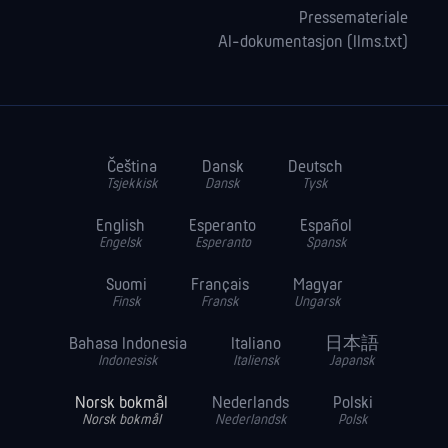
Pressemateriale
AI-dokumentasjon (llms.txt)
Čeština
Dansk
Deutsch
Tsjekkisk
Dansk
Tysk
English
Esperanto
Español
Engelsk
Esperanto
Spansk
Suomi
Français
Magyar
Finsk
Fransk
Ungarsk
Bahasa Indonesia
Italiano
日本語
Indonesisk
Italiensk
Japansk
Norsk bokmål
Nederlands
Polski
Norsk bokmål
Nederlandsk
Polsk