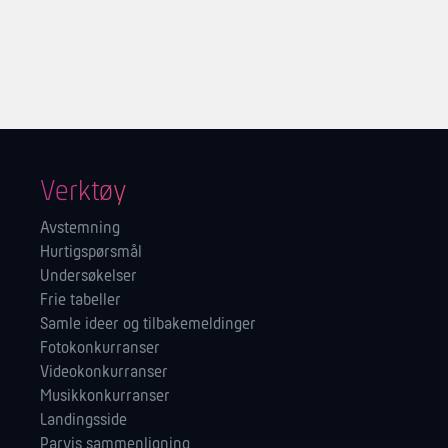
Verktøy
Avstemning
Hurtigspørsmål
Undersøkelser
Frie tabeller
Samle ideer og tilbakemeldinger
Fotokonkurranser
Videokonkurranser
Musikkonkurranser
Landingsside
Parvis sammenligning