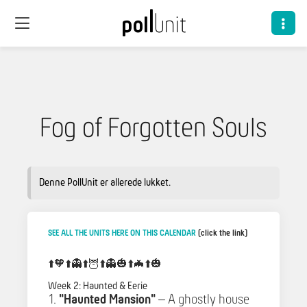
Fog of Forgotten Souls
Denne PollUnit er allerede lukket.
SEE ALL THE UNITS HERE ON THIS CALENDAR
(click the link)
⬆️🧡⬆️👻⬆️🦉⬆️👻🎃⬆️🦇⬆️🎃
Week 2: Haunted & Eerie
"Haunted Mansion"
– A ghostly house