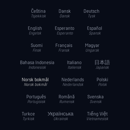
Čeština
Dansk
Deutsch
Tsjekkisk
Dansk
Tysk
English
Esperanto
Español
Engelsk
Esperanto
Spansk
Suomi
Français
Magyar
Finsk
Fransk
Ungarsk
Bahasa Indonesia
Italiano
日本語
Indonesisk
Italiensk
Japansk
Norsk bokmål
Nederlands
Polski
Norsk bokmål
Nederlandsk
Polsk
Português
Română
Svenska
Portugisisk
Rumensk
Svensk
Turkce
Українська
Tiếng Việt
Tyrkisk
Ukrainsk
Vietnamesisk