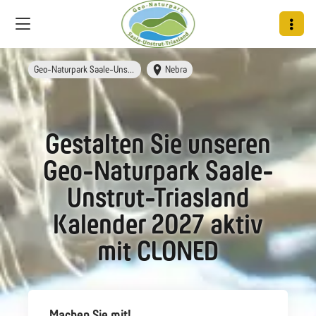
Geo-Naturpark Saale-Unstrut-Triasland
Nebra
Gestalten Sie unseren
Geo-Naturpark Saale-
Unstrut-Triasland
Kalender 2027 aktiv
mit CLONED
Machen Sie mit!