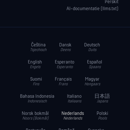
Perskit
AI-documentatie (llms.txt)
Čeština
Dansk
Deutsch
Tsjechisch
Deens
Duits
English
Esperanto
Español
Engels
Esperanto
Spaans
Suomi
Français
Magyar
Fins
Frans
Hongaars
Bahasa Indonesia
Italiano
日本語
Indonesisch
Italiaans
Japans
Norsk bokmål
Nederlands
Polski
Noors (Bokmål)
Nederlands
Pools