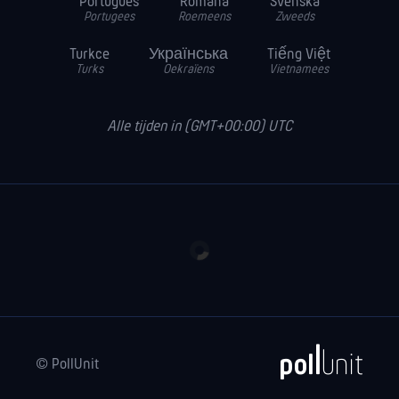
Português
Română
Svenska
Portugees
Roemeens
Zweeds
Turkce
Українська
Tiếng Việt
Turks
Oekraïens
Vietnamees
Alle tijden in (GMT+00:00) UTC
© PollUnit