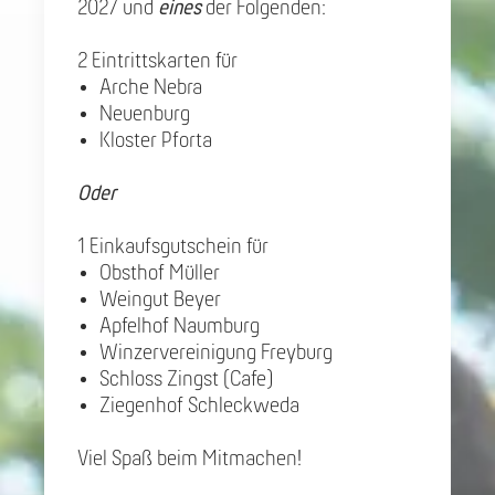
2027 und
eines
der Folgenden:
2 Eintrittskarten für
Arche Nebra
Neuenburg
Kloster Pforta
Oder
1 Einkaufsgutschein für
Obsthof Müller
Weingut Beyer
Apfelhof Naumburg
Winzervereinigung Freyburg
Schloss Zingst (Cafe)
Ziegenhof Schleckweda
Viel Spaß beim Mitmachen!