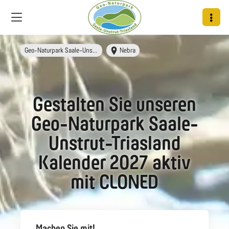
Geo-Naturpark Saale-Unstrut-Triasland
Nebra
Gestalten Sie unseren
Geo-Naturpark Saale-
Unstrut-Triasland
Kalender 2027 aktiv
mit CLONED
Machen Sie mit!