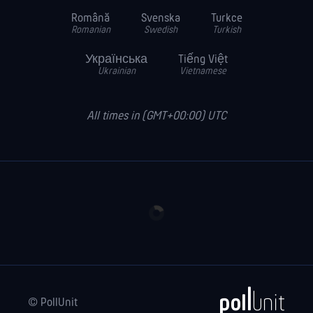
Română
Svenska
Turkce
Romanian
Swedish
Turkish
Українська
Tiếng Việt
Ukrainian
Vietnamese
All times in (GMT+00:00) UTC
© PollUnit