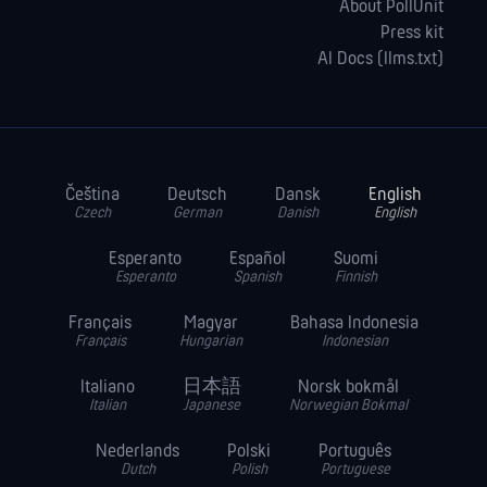
About PollUnit
Press kit
AI Docs (llms.txt)
Čeština
Deutsch
Dansk
English
Czech
German
Danish
English
Esperanto
Español
Suomi
Esperanto
Spanish
Finnish
Français
Magyar
Bahasa Indonesia
Français
Hungarian
Indonesian
Italiano
日本語
Norsk bokmål
Italian
Japanese
Norwegian Bokmal
Nederlands
Polski
Português
Dutch
Polish
Portuguese