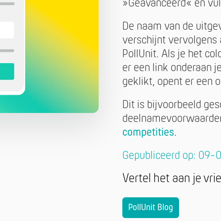
»Geavanceerd« en vul 
De naam van de uitgeve
verschijnt vervolgens
PollUnit. Als je het co
er een link onderaan j
geklikt, opent er een
Dit is bijvoorbeeld ge
deelnamevoorwaarden 
competities
.
Gepubliceerd op: 09-
Vertel het aan je vr
PollUnit Blog