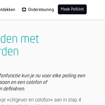
Maak PollUnit
ntdekken
Ondersteuning
jden met
rden
nfunctie kun je nu voor elke peiling een
soon en een colofon of
definiëren.
kje »Uitgever en colofon« aan in stap 4