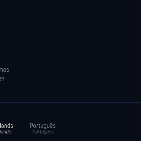
ames
en
lands
Português
lands
Portugees