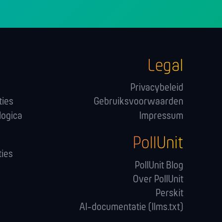
Legal
Privacybeleid
ties
Gebruiksvoorwaarden
logica
Impressum
PollUnit
ies
PollUnit Blog
Over PollUnit
Perskit
AI-documentatie (llms.txt)