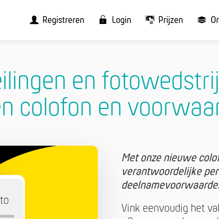
Registreren
Login
Prijzen
O
ilingen en fotowedstri
en colofon en voorwaa
Met onze nieuwe colofo
verantwoordelijke per
deelnamevoorwaarden 
Vink eenvoudig het va