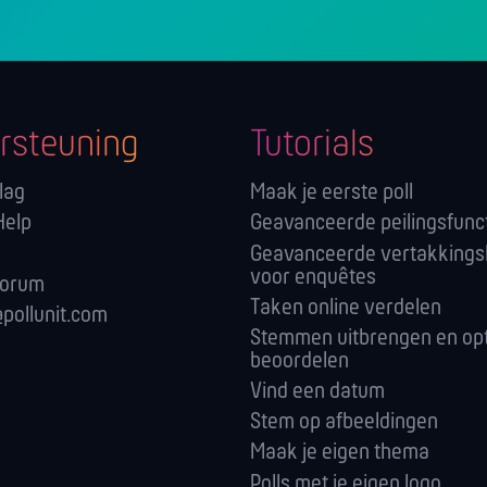
rsteuning
Tutorials
lag
Maak je eerste poll
Help
Geavanceerde peilingsfunc
Geavanceerde vertakkings
voor enquêtes
forum
Taken online verdelen
pollunit.com
Stemmen uitbrengen en opt
beoordelen
Vind een datum
Stem op afbeeldingen
Maak je eigen thema
Polls met je eigen logo