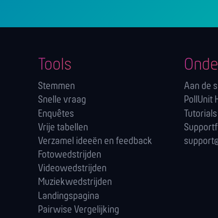
Tools
Onde
Stemmen
Aan de s
Snelle vraag
PollUnit 
Enquêtes
Tutorials
Vrije tabellen
Support
Verzamel ideeën en feedback
support@
Fotowedstrijden
Videowedstrijden
Muziekwedstrijden
Landingspagina
Pairwise Vergelijking