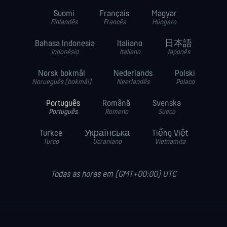
Suomi
Français
Magyar
Finlandês
Francês
Húngaro
Bahasa Indonesia
Italiano
日本語
Indonésio
Italiano
Japonês
Norsk bokmål
Nederlands
Polski
Norueguês (bokmål)
Neerlandês
Polaco
Português
Română
Svenska
Português
Romeno
Sueco
Turkce
Українська
Tiếng Việt
Turco
Ucraniano
Vietnamita
Todas as horas em (GMT+00:00) UTC