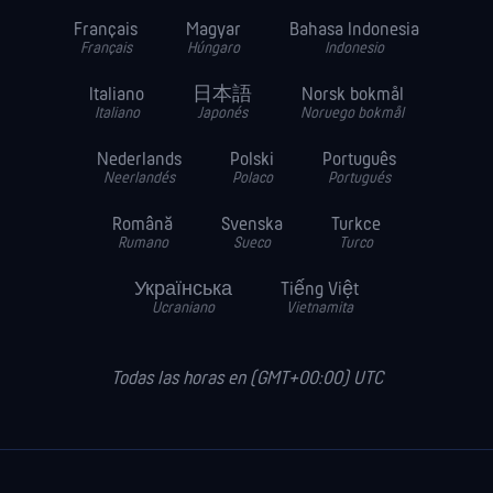
Français
Magyar
Bahasa Indonesia
Français
Húngaro
Indonesio
Italiano
日本語
Norsk bokmål
Italiano
Japonés
Noruego bokmål
Nederlands
Polski
Português
Neerlandés
Polaco
Portugués
Română
Svenska
Turkce
Rumano
Sueco
Turco
Українська
Tiếng Việt
Ucraniano
Vietnamita
Todas las horas en (GMT+00:00) UTC