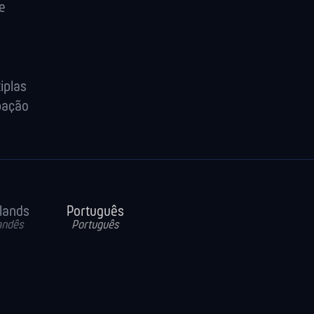
e
iplas
pação
lands
Português
andês
Português