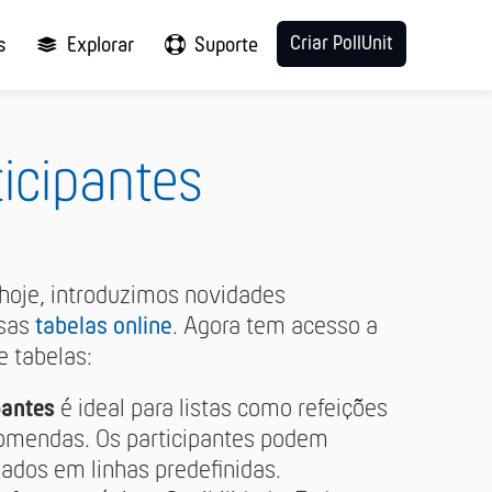
Criar PollUnit
s
Explorar
Suporte
ticipantes
hoje, introduzimos novidades
ssas
tabelas online
. Agora tem acesso a
e tabelas:
pantes
é ideal para listas como refeições
comendas. Os participantes podem
dados em linhas predefinidas.