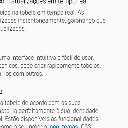
 com atualizações em tempo real
uipa na tabela em tempo real. As
nizadas instantaneamente, garantindo que
ualizados.
uma interface intuitiva e fácil de usar.
nicos, pode criar rapidamente tabelas,
há-los com outros.
el
da tabela de acordo com as suas
aptá-la perfeitamente à sua identidade
al. Estão disponíveis as funcionalidades
 como o seu próprio
logo
,
temas
, CSS