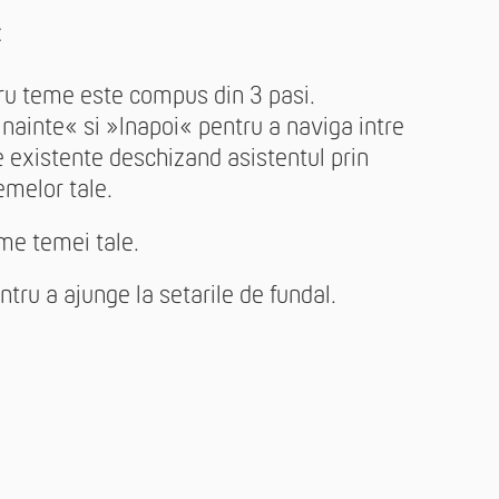
«
tru teme este compus din 3 pasi.
nainte« si »Inapoi« pentru a naviga intre
me existente deschizand asistentul prin
emelor tale.
me temei tale.
tru a ajunge la setarile de fundal.