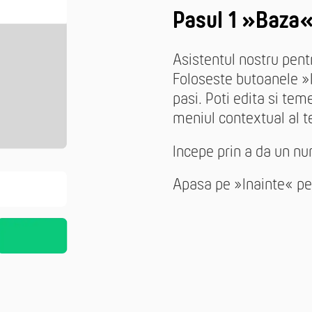
Pasul 1 »Baza
Asistentul nostru pen
Foloseste butoanele »I
pasi. Poti edita si te
meniul contextual al t
Incepe prin a da un nu
Apasa pe »Inainte« pen