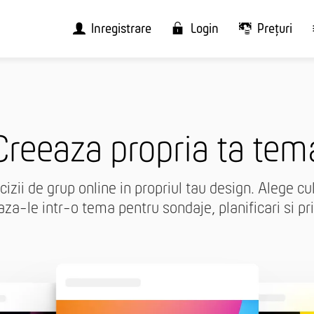
Înregistrare
Login
Prețuri
Creeaza propria ta tem
izii de grup online in propriul tau design. Alege culo
aza-le intr-o tema pentru sondaje, planificari si prio