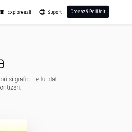
Creează PollUnit
Explorează
Suport
a
ri si grafici de fundal
ritizari.