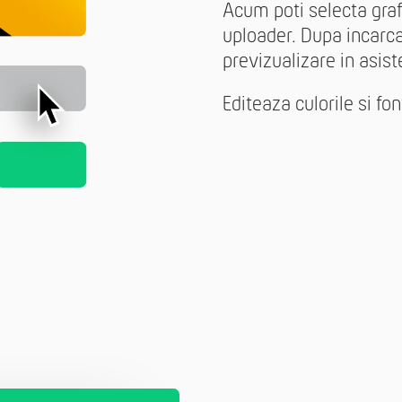
Acum poti selecta grafi
uploader. Dupa incarc
previzualizare in asist
Editeaza culorile si f