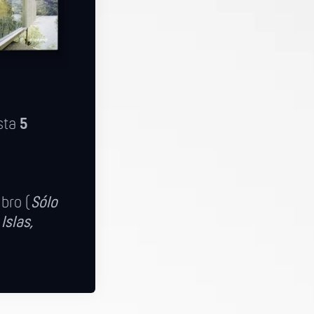
sta
5
ibro (
Sólo
Islas,