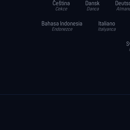
Čeština
Dansk
Deuts
Cekce
Danca
Alman
Bahasa Indonesia
Italiano
Endonezce
Italyanca
S