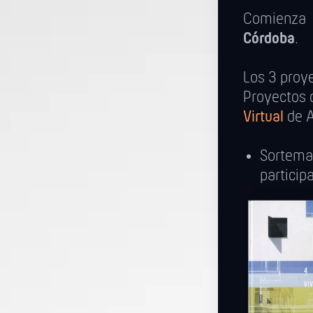
Comienza
Córdoba
.
Los 3 proye
Proyectos 
Virtual
de A
Sortem
particip