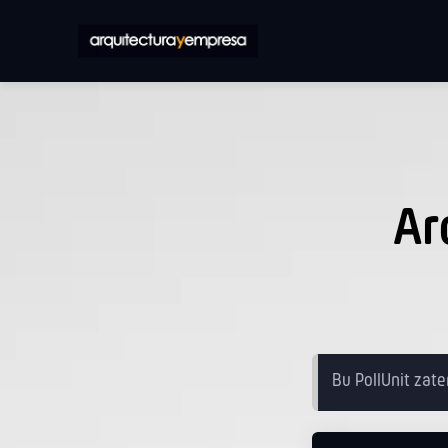
Ar
Bu PollUnit zate