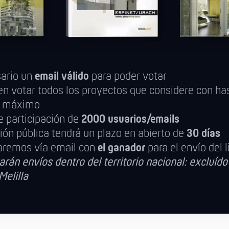
sario un
email válido
para poder votar
n votar todos los proyectos que considere con ha
s
máximo
e participación de
2000 usuarios/emails
ión pública tendrá un plazo en abierto de
30 días
aremos vía email con
el ganador
para el envío del l
arán envíos dentro del territorio nacional: excluído 
Melilla