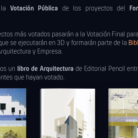
 la
Votación Pública
de los proyectos del
Fo
ctos más votados pasarán a la Votación Final para 
que se ejecutarán en 3D y formarán parte de la
Bib
rquitectura y Empresa.
aos un
libro de Arquitectura
de Editorial Pencil ent
antes que hayan votado.