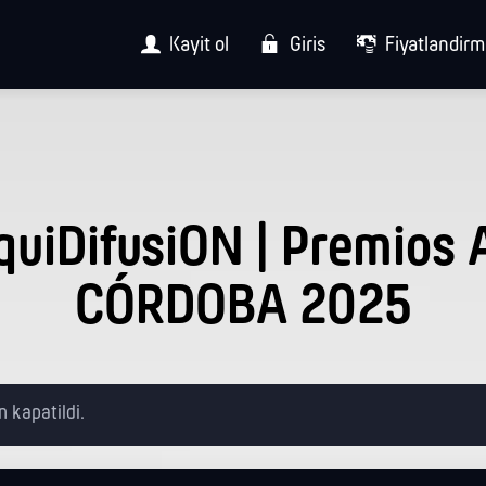
Kayit ol
Giris
Fiyatlandir
quiDifusiON | Premios 
CÓRDOBA 2025
n kapatildi.