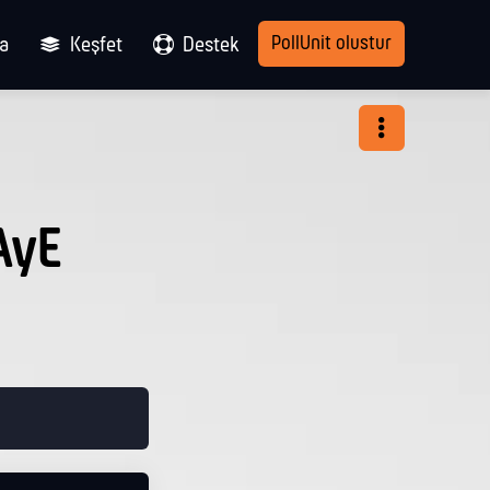
PollUnit olustur
ma
Keşfet
Destek
AyE