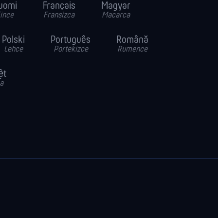
uomi
Français
Magyar
ince
Fransizca
Macarca
Polski
Português
Română
Lehce
Portekizce
Rumence
ệt
a