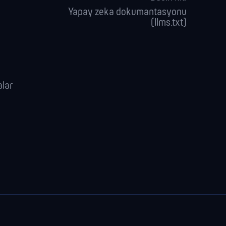
Yapay zeka dokumantasyonu
(llms.txt)
alar