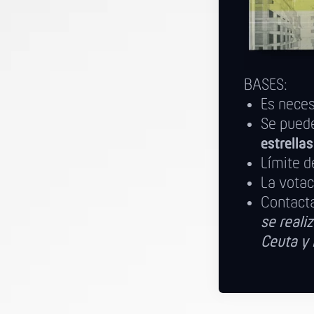
BASES:
Es nece
Se puede
estrella
Límite d
La votac
Contact
se realiz
Ceuta y 