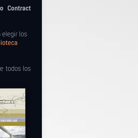
ro Contract
elegir los
lioteca
re todos los