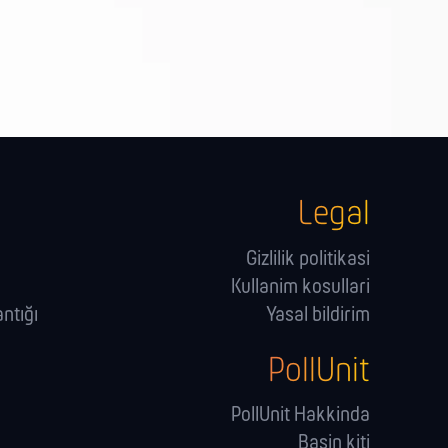
Legal
Gizlilik politikasi
Kullanim kosullari
ntığı
Yasal bildirim
PollUnit
PollUnit Hakkinda
Basin kiti