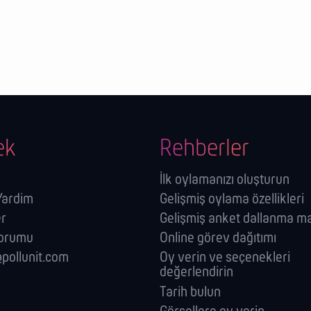
ek
Rehberler
İlk oylamanızı oluşturun
 Yardim
Gelişmiş oylama özellikleri
er
Gelişmiş anket dallanma ma
forumu
Online görev dağıtımı
pollunit.com
Oy verin ve seçenekleri
değerlendirin
Tarih bulun