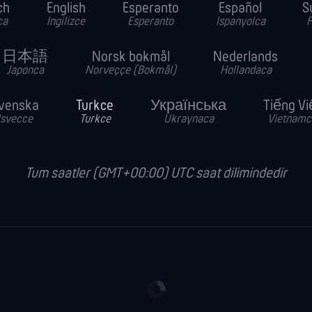
ch
English
Esperanto
Español
S
ca
Ingilizce
Esperanto
Ispanyolca
F
日本語
Norsk bokmål
Nederlands
Japonca
Norveççe (Bokmål)
Hollandaca
venska
Turkce
Українська
Tiếng Vi
Isvecce
Turkce
Ukraynaca
Vietnamc
Tum saatler (GMT+00:00) UTC saat dilimindedir