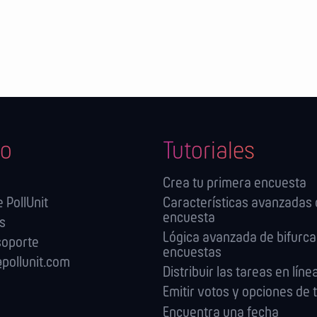
o
Tutoriales
Crea tu primera encuesta
 PollUnit
Características avanzadas 
encuesta
es
Lógica avanzada de bifurca
soporte
encuestas
pollunit.com
Distribuir las tareas en líne
Emitir votos y opciones de t
Encuentra una fecha