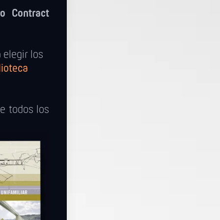
ro Contract
elegir los
lioteca
re todos los