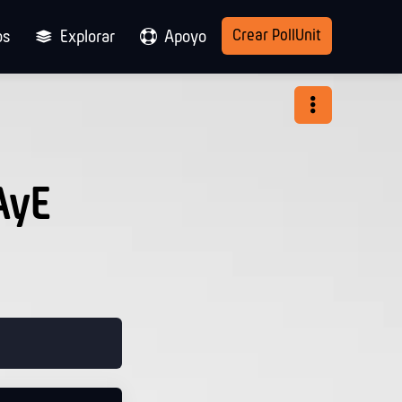
Crear PollUnit
os
Explorar
Apoyo
AyE