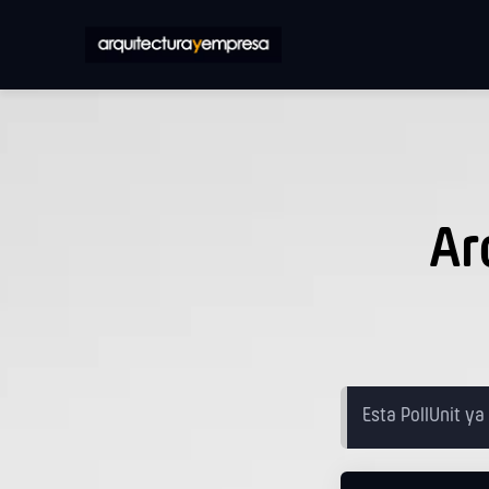
Ar
Esta PollUnit ya