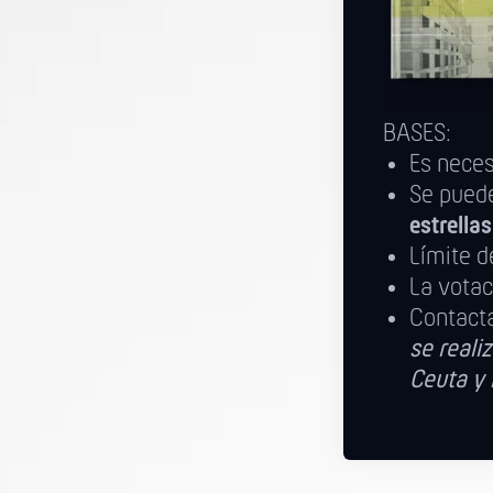
BASES:
Es nece
Se puede
estrella
Límite d
La votac
Contact
se realiz
Ceuta y 