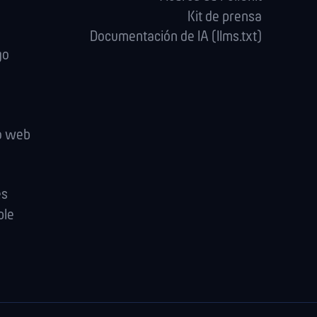
Kit de prensa
Documentación de IA (llms.txt)
go
io web
es
ple