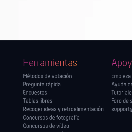
Herramientas
Apoy
Métodos de votación
Empieza
Pregunta rápida
Ayuda de
Encuestas
Tutorial
Tablas libres
Foro de 
Recoger ideas y retroalimentación
support@
Concursos de fotografía
Concursos de vídeo