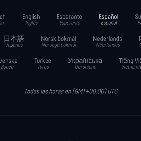
ch
English
Esperanto
Español
S
án
Inglés
Esperanto
Español
F
日本語
Norsk bokmål
Nederlands
Japonés
Noruego bokmål
Neerlandés
venska
Turkce
Українська
Tiếng Vi
Sueco
Turco
Ucraniano
Vietnami
Todas las horas en (GMT+00:00) UTC