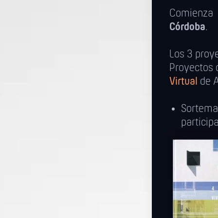
Comienza
Córdoba
.
Los 3 proye
Proyectos 
Virtual
de A
Sortem
particip