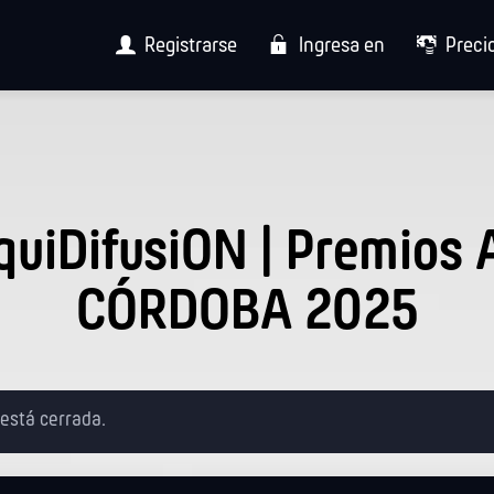
Registrarse
Ingresa en
Preci
quiDifusiON | Premios 
CÓRDOBA 2025
 está cerrada.