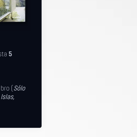
sta
5
ibro (
Sólo
Islas,