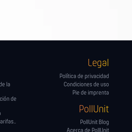
Legal
Política de privacidad
de la
Condiciones de uso
Pie de imprenta
ción de
PollUnit
a
arifas..
PollUnit Blog
Acerca de PollUnit