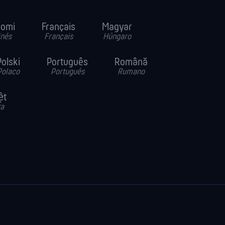
uomi
Français
Magyar
inés
Français
Húngaro
Polski
Português
Română
Polaco
Portugués
Rumano
ệt
ta