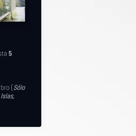
sta
5
ibro (
Sólo
Islas,