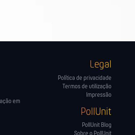
Legal
Política de privacidade
Termos de utilização
Impressão
cação em
PollUnit
PollUnit Blog
Sobre o PollUnit