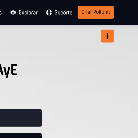
Criar PollUnit
s
Explorar
Suporte
AyE