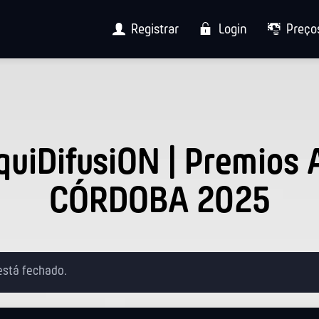
Registrar
Login
Preço
quiDifusiON | Premios 
CÓRDOBA 2025
 está fechado.