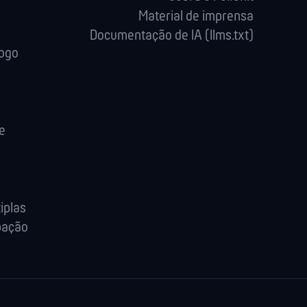
Material de imprensa
Documentação de IA (llms.txt)
logo
e
iplas
pação