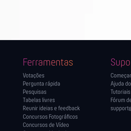
Ferramentas
Supo
Votações
Começa
Pergunta rápida
Ajuda do
Pesquisas
Tutoriais
Tabelas livres
Fórum de
Reunir ideias e feedback
support@
Concursos Fotográficos
Concursos de Vídeo