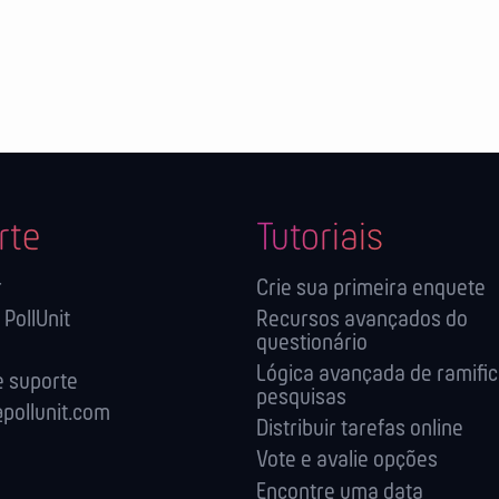
rte
Tutoriais
r
Crie sua primeira enquete
 PollUnit
Recursos avançados do
questionário
Lógica avançada de ramifi
 suporte
pesquisas
pollunit.com
Distribuir tarefas online
Vote e avalie opções
Encontre uma data