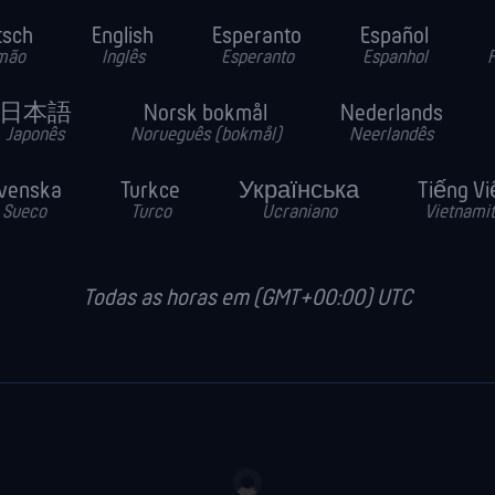
tsch
English
Esperanto
Español
mão
Inglês
Esperanto
Espanhol
F
日本語
Norsk bokmål
Nederlands
Japonês
Norueguês (bokmål)
Neerlandês
venska
Turkce
Українська
Tiếng Vi
Sueco
Turco
Ucraniano
Vietnami
Todas as horas em (GMT+00:00) UTC