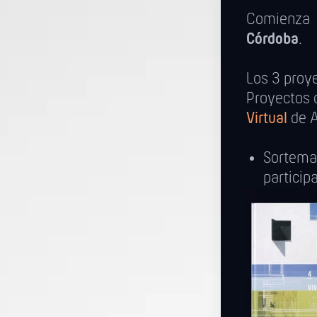
Comienza
Córdoba
.
Los 3 proye
Proyectos 
Virtual
de A
Sortem
particip