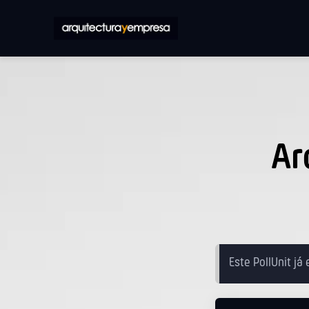
Ar
Este PollUnit já