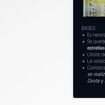
BASES:
Es nece
Se puede
estrella
Límite d
La votac
Contact
se realiz
Ceuta y 