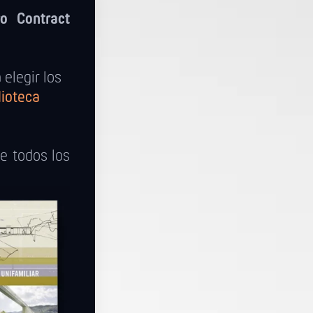
ro Contract
elegir los
lioteca
re todos los