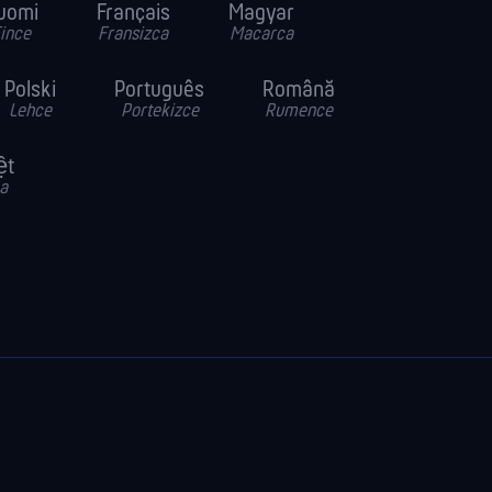
uomi
Français
Magyar
ince
Fransizca
Macarca
Polski
Português
Română
Lehce
Portekizce
Rumence
ệt
a