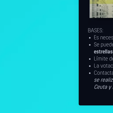
BASES:
Es nece
Se puede
estrella
Límite d
La votac
Contact
se realiz
Ceuta y 