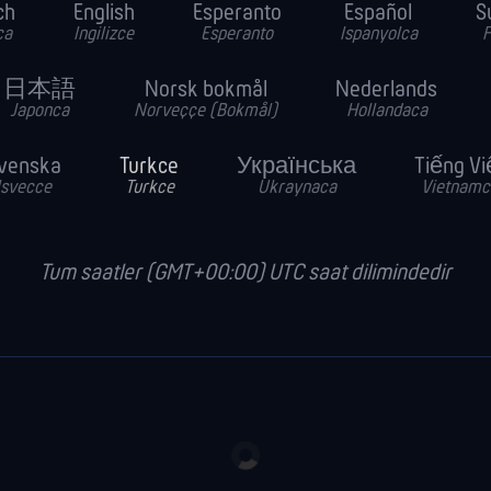
ch
English
Esperanto
Español
S
ca
Ingilizce
Esperanto
Ispanyolca
F
日本語
Norsk bokmål
Nederlands
Japonca
Norveççe (Bokmål)
Hollandaca
venska
Turkce
Українська
Tiếng Vi
Isvecce
Turkce
Ukraynaca
Vietnamc
Tum saatler (GMT+00:00) UTC saat dilimindedir