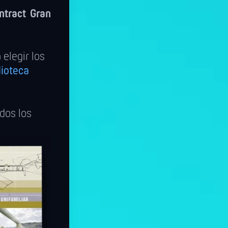
ntract Gran
elegir los
lioteca
odos los