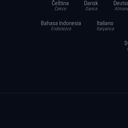
Čeština
Dansk
Deuts
Cekce
Danca
Alman
Bahasa Indonesia
Italiano
Endonezce
Italyanca
S