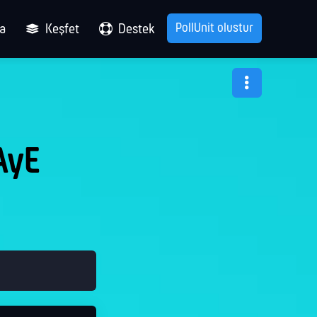
PollUnit olustur
ma
Keşfet
Destek
AyE