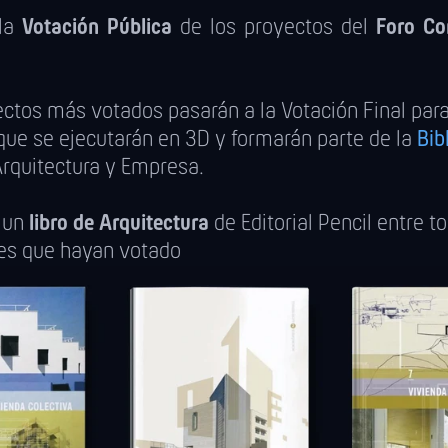
la
Votación Pública
de los proyectos del
Foro Co
ctos más votados pasarán a la Votación Final para 
que se ejecutarán en 3D y formarán parte de la
Bib
rquitectura y Empresa.
 un
libro de Arquitectura
de Editorial Pencil entre t
tes que hayan votado