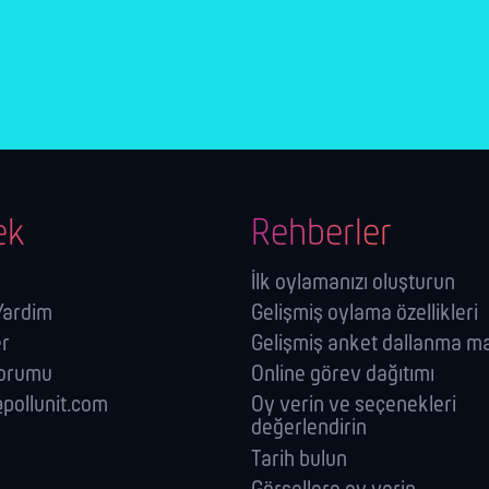
ek
Rehberler
İlk oylamanızı oluşturun
 Yardim
Gelişmiş oylama özellikleri
er
Gelişmiş anket dallanma ma
forumu
Online görev dağıtımı
pollunit.com
Oy verin ve seçenekleri
değerlendirin
Tarih bulun