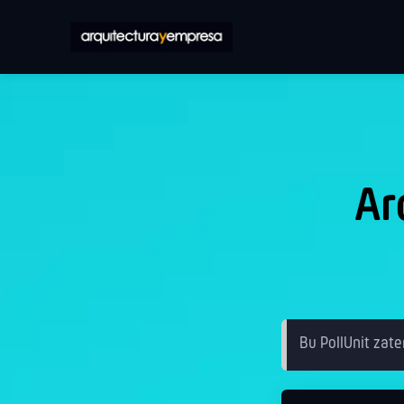
Ar
Bu PollUnit zate