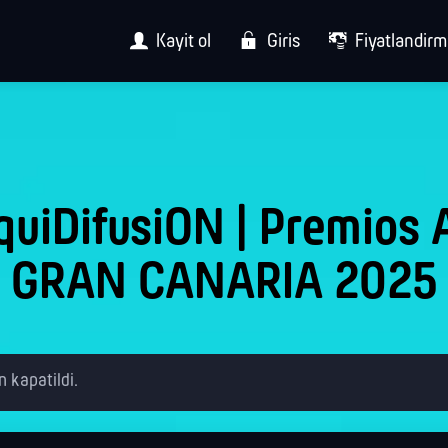
Kayit ol
Giris
Fiyatlandir
quiDifusiON | Premios 
GRAN CANARIA 2025
n kapatildi.