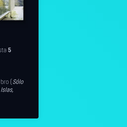
sta
5
ibro (
Sólo
Islas,