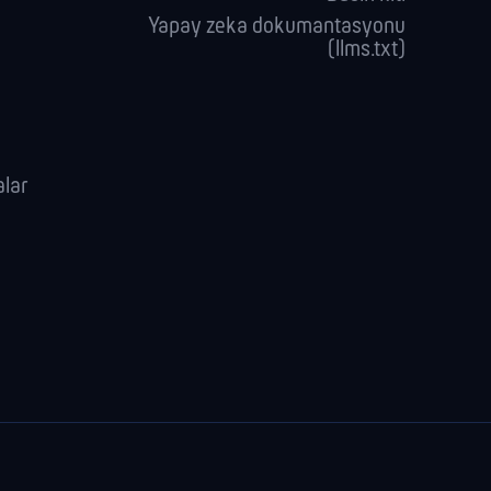
Yapay zeka dokumantasyonu
(llms.txt)
alar