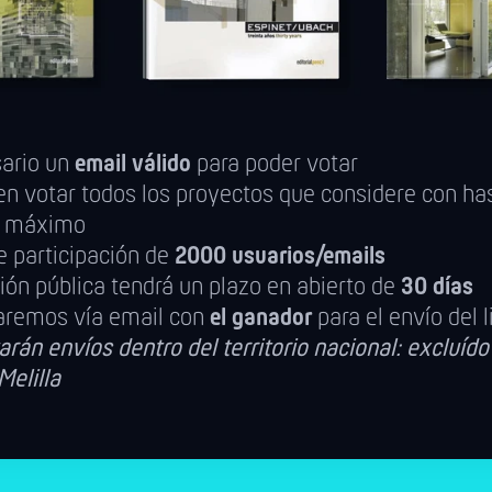
sario un
email válido
para poder votar
n votar todos los proyectos que considere con ha
s
máximo
e participación de
2000 usuarios/emails
ión pública tendrá un plazo en abierto de
30 días
aremos vía email con
el ganador
para el envío del l
arán envíos dentro del territorio nacional: excluído 
Melilla