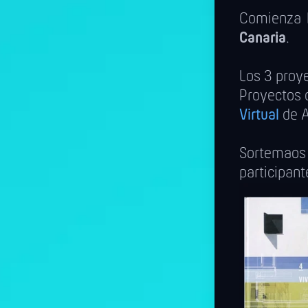
Comienza 
Canaria
.
Los 3 proye
Proyectos 
Virtual
de A
Sortemaos
participan