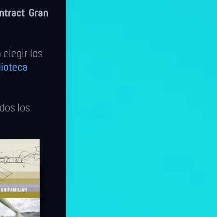
ntract Gran
elegir los
lioteca
odos los