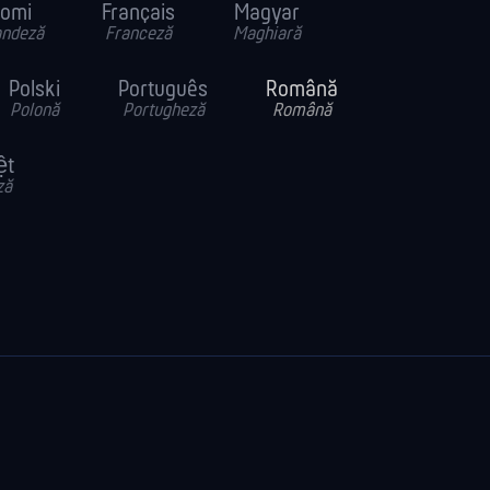
omi
Français
Magyar
andeză
Franceză
Maghiară
Polski
Português
Română
Polonă
Portugheză
Română
ệt
ză