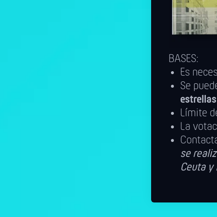
BASES:
Es nece
Se puede
estrella
Límite d
La votac
Contact
se realiz
Ceuta y 