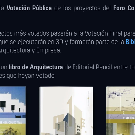
la
Votación Pública
de los proyectos del
Foro Co
ctos más votados pasarán a la Votación Final para 
que se ejecutarán en 3D y formarán parte de la
Bib
rquitectura y Empresa.
 un
libro de Arquitectura
de Editorial Pencil entre t
tes que hayan votado