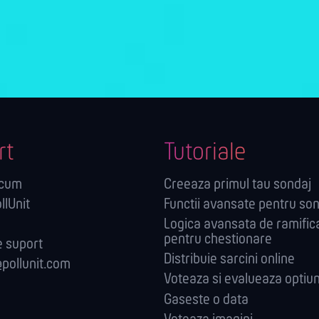
rt
Tutoriale
acum
Creeaza primul tau sondaj
llUnit
Functii avansate pentru so
Logica avansata de ramific
pentru chestionare
 suport
Distribuie sarcini online
pollunit.com
Voteaza si evalueaza optiun
Gaseste o data