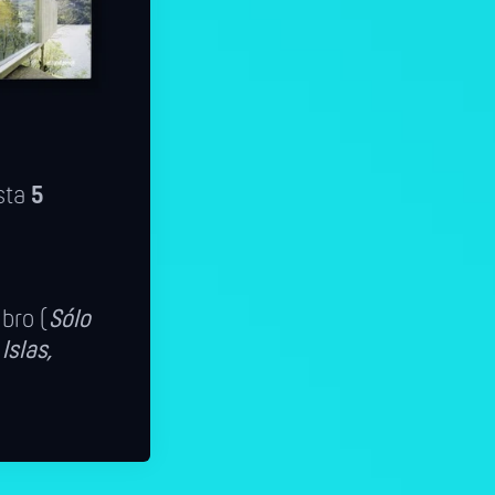
sta
5
ibro (
Sólo
Islas,