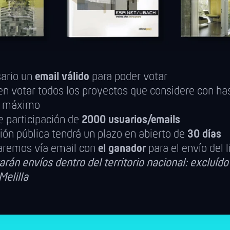
sario un
email válido
para poder votar
n votar todos los proyectos que considere con ha
s
máximo
e participación de
2000 usuarios/emails
ión pública tendrá un plazo en abierto de
30 días
aremos vía email con
el ganador
para el envío del l
arán envíos dentro del territorio nacional: excluído 
Melilla