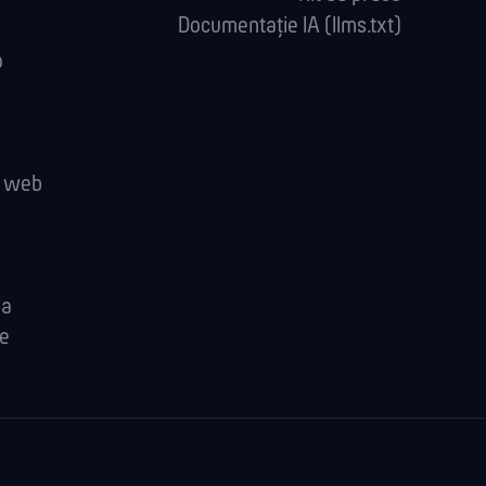
Documentație IA (llms.txt)
o
e web
la
re