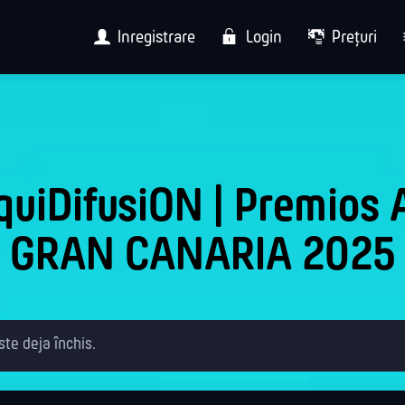
Înregistrare
Login
Prețuri
quiDifusiON | Premios 
GRAN CANARIA 2025
ste deja închis.