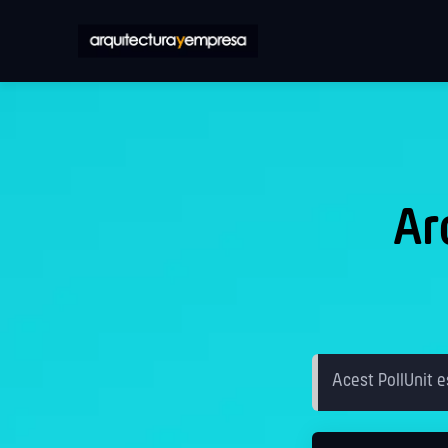
Ar
Acest PollUnit e