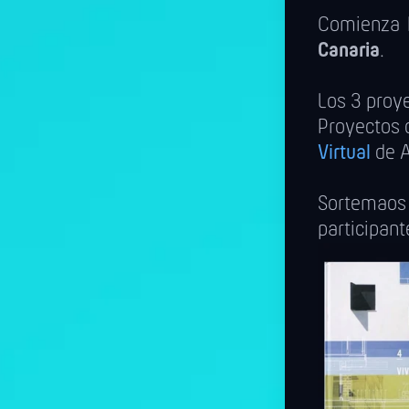
Comienza 
Canaria
.
Los 3 proye
Proyectos 
Virtual
de A
Sortemaos
participan