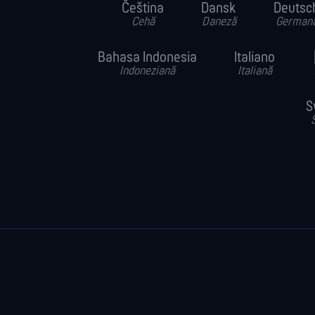
Čeština
Dansk
Deutsc
Cehă
Daneză
German
Bahasa Indonesia
Italiano
Indoneziană
Italiană
S