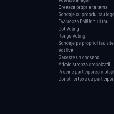
Voteaza imagini
Creeaza propria ta tema
Sondaje cu propriul tau log
Evalueaza PollUnit-ul tau
Dot Voting
Range Voting
Sondaje pe propriul tau sit
Vot live
Gaseste un consens
Administreaza orga­nizatii
Previne participarea multip
Donatii si taxe de participa