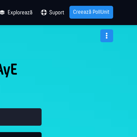
Creează PollUnit
Explorează
Suport
AyE