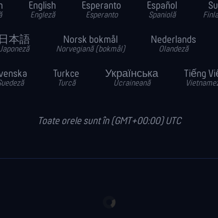
h
English
Esperanto
Español
Su
ă
Engleză
Esperanto
Spaniolă
Finl
日本語
Norsk bokmål
Nederlands
Japoneză
Norvegiană (bokmål)
Olandeză
venska
Turkce
Українська
Tiếng Vi
Suedeză
Turcă
Ucraineană
Vietname
Toate orele sunt în (GMT+00:00) UTC