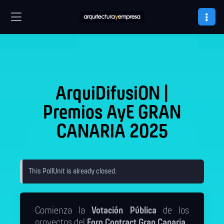
ArquiDifusiON |
Premios AyE GRAN
CANARIA 2025
This PollUnit is already closed.
Comienza la
Votación Pública
de los
proyectos del
Foro Contract Gran Canaria
.