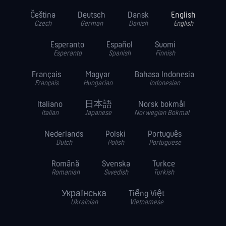
Čeština
Deutsch
Dansk
English
Czech
German
Danish
English
Esperanto
Español
Suomi
Esperanto
Spanish
Finnish
Français
Magyar
Bahasa Indonesia
Français
Hungarian
Indonesian
Italiano
日本語
Norsk bokmål
Italian
Japanese
Norwegian Bokmal
Nederlands
Polski
Português
Dutch
Polish
Portuguese
Română
Svenska
Turkce
Romanian
Swedish
Turkish
Українська
Tiếng Việt
Ukrainian
Vietnamese