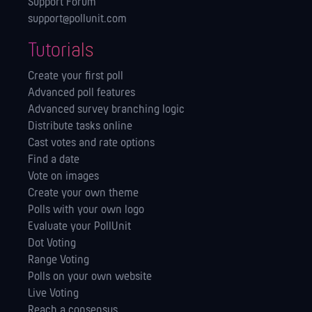
Support Forum
support@pollunit.com
Tutorials
Create your first poll
Advanced poll features
Advanced survey branching logic
Distribute tasks online
Cast votes and rate options
Find a date
Vote on images
Create your own theme
Polls with your own logo
Evaluate your PollUnit
Dot Voting
Range Voting
Polls on your own website
Live Voting
Reach a consensus