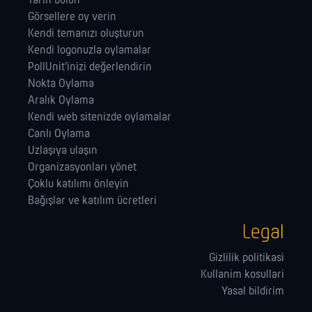
Tarih bulun
Görsellere oy verin
Kendi temanızı oluşturun
Kendi logonuzla oylamalar
PollUnit'inizi değerlendirin
Nokta Oylama
Aralık Oylama
Kendi web sitenizde oylamalar
Canlı Oylama
Uzlaşıya ulaşın
Organizasyonları yönet
Çoklu katılımı önleyin
Bağışlar ve katılım ücretleri
Legal
Gizlilik politikasi
Kullanim kosullari
Yasal bildirim