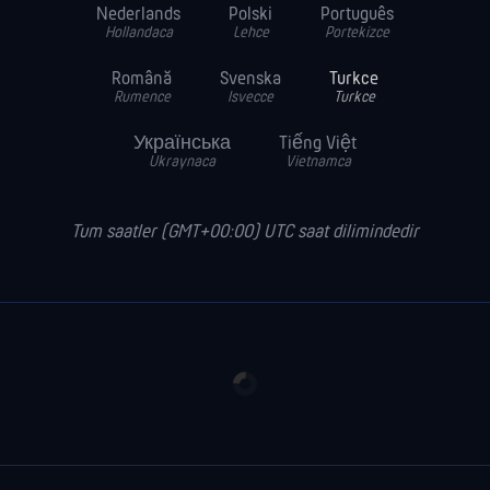
Nederlands
Polski
Português
Hollandaca
Lehce
Portekizce
Română
Svenska
Turkce
Rumence
Isvecce
Turkce
Українська
Tiếng Việt
Ukraynaca
Vietnamca
Tum saatler (GMT+00:00) UTC saat dilimindedir