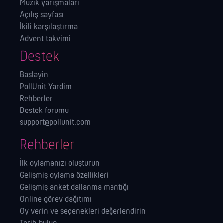
Müzik yarışmaları
Açılış sayfası
İkili karşılaştırma
Advent takvimi
Destek
Baslayin
PollUnit Yardim
Rehberler
Destek forumu
support@pollunit.com
Rehberler
İlk oylamanızı oluşturun
Gelişmiş oylama özellikleri
Gelişmiş anket dallanma mantığı
Online görev dağıtımı
Oy verin ve seçenekleri değerlendirin