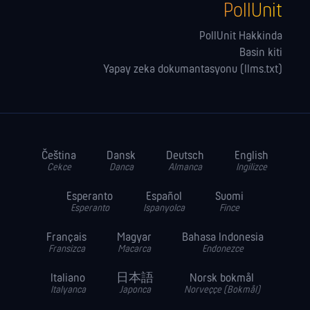
PollUnit
PollUnit Hakkinda
Basin kiti
Yapay zeka dokumantasyonu (llms.txt)
Čeština
Dansk
Deutsch
English
Cekce
Danca
Almanca
Ingilizce
Esperanto
Español
Suomi
Esperanto
Ispanyolca
Fince
Français
Magyar
Bahasa Indonesia
Fransizca
Macarca
Endonezce
Italiano
日本語
Norsk bokmål
Italyanca
Japonca
Norveççe (Bokmål)