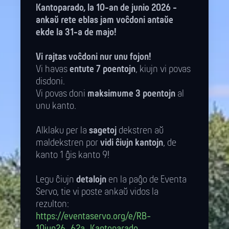
Kantoparado, la 10-an de junio 2026 -
ankaŭ rete eblas jam voĉdoni antaŭe
ekde la 31-a de majo!
Vi rajtas voĉdoni nur unu fojon!
Vi havas
entute 7 poentojn
, kiujn vi povas
disdoni.
Vi povas doni
maksimume 3 poentojn
al
unu kanto.
Alklaku per la
sagetoj
dekstren aŭ
maldekstren por
vidi ĉiujn kantojn
, de
kanto 1 ĝis kanto 9!
Legu ĉiujn
detalojn
en la paĝo de Eventa
Servo, tie vi poste ankaŭ vidos la
rezulton:
https://eventaservo.org/e/RB-
10jun26_62a_Kantoparado