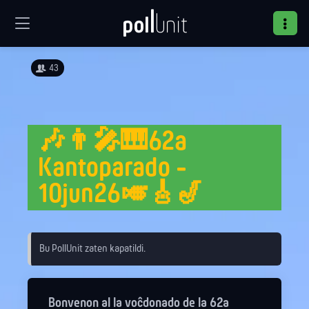
43
🎶👨‍🎤🎹62a
Kantoparado -
10jun26🎺🎸🎷
Bu PollUnit zaten kapatildi.
Bonvenon al la voĉdonado de la 62a