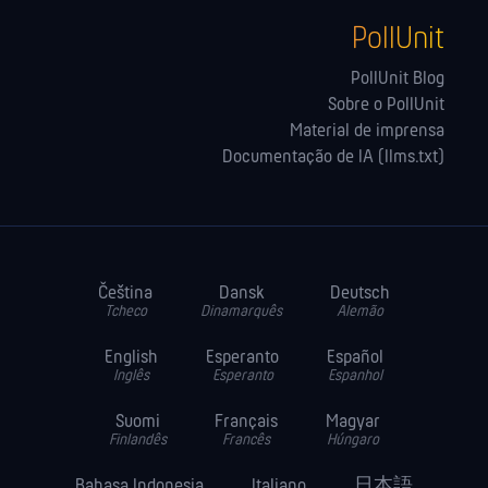
PollUnit
PollUnit Blog
Sobre o PollUnit
Material de imprensa
Documentação de IA (llms.txt)
Čeština
Dansk
Deutsch
Tcheco
Dinamarquês
Alemão
English
Esperanto
Español
Inglês
Esperanto
Espanhol
Suomi
Français
Magyar
Finlandês
Francês
Húngaro
Bahasa Indonesia
Italiano
日本語