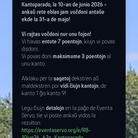
Kantoparado, la 10-an de junio 2026 -
ankaŭ rete eblas jam voĉdoni antaŭe
ekde la 31-a de majo!
Vi rajtas voĉdoni nur unu fojon!
Vi havas
entute 7 poentojn
, kiujn vi povas
disdoni.
Vi povas doni
maksimume 3 poentojn
al
unu kanto.
Alklaku per la
sagetoj
dekstren aŭ
maldekstren por
vidi ĉiujn kantojn
, de
kanto 1 ĝis kanto 9!
Legu ĉiujn
detalojn
en la paĝo de Eventa
Servo, tie vi poste ankaŭ vidos la
rezulton:
https://eventaservo.org/e/RB-
10jun26_62a_Kantoparado