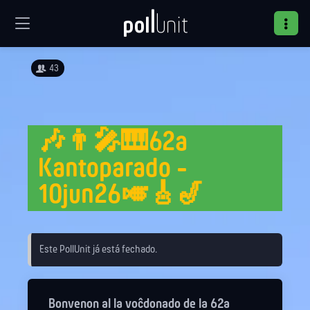
43
🎶👨‍🎤🎹62a
Kantoparado -
10jun26🎺🎸🎷
Este PollUnit já está fechado.
Bonvenon al la voĉdonado de la 62a