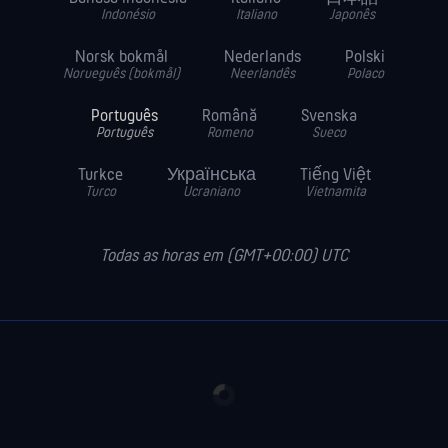
Indonésio
Italiano
Japonês
Norsk bokmål
Nederlands
Polski
Norueguês (bokmål)
Neerlandês
Polaco
Português
Română
Svenska
Português
Romeno
Sueco
Turkce
Українська
Tiếng Việt
Turco
Ucraniano
Vietnamita
Todas as horas em (GMT+00:00) UTC