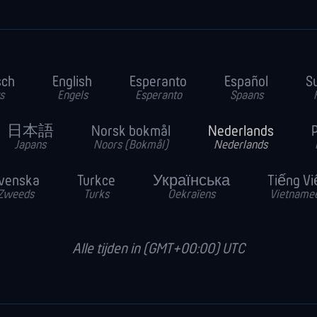
sch
English
Esperanto
Español
S
s
Engels
Esperanto
Spaans
日本語
Norsk bokmål
Nederlands
P
Japans
Noors (Bokmål)
Nederlands
venska
Turkce
Українська
Tiếng Vi
Zweeds
Turks
Oekraïens
Vietname
Alle tijden in (GMT+00:00) UTC