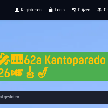
Registreren
Login
Prijzen
O
🎤🎹62a Kantoparado
n26🎺🎸🎷
 al gesloten.