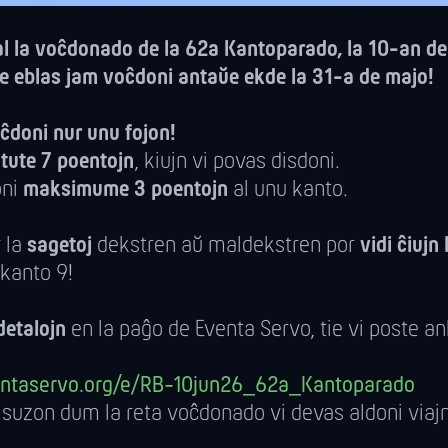
l la voĉdonado de la 62a Kantoparado, la 10-an de
e eblas jam voĉdoni antaŭe ekde la 31-a de majo!
oĉdoni nur unu fojon!
tute 7 poentojn
, kiujn vi povas disdoni.
oni
maksimume 3 poentojn
al unu kanto.
 la
sagetoj
dekstren aŭ maldekstren por
vidi ĉiujn
 kanto 9!
detalojn
en la paĝo de Eventa Servo, tie vi poste a
entaservo.org/e/RB-10jun26_62a_Kantoparado
isuzon dum la reta voĉdonado vi devas aldoni viaj