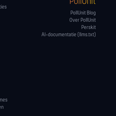
PollUnit
ies
PollUnit Blog
Over PollUnit
Perskit
AI-documentatie (llms.txt)
ames
en