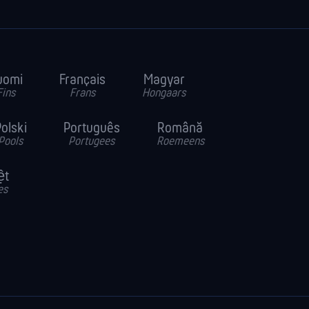
uomi
Français
Magyar
Fins
Frans
Hongaars
olski
Português
Română
Pools
Portugees
Roemeens
ệt
es