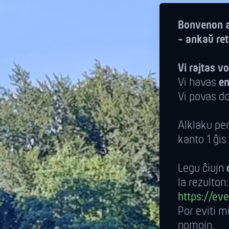
Bonvenon a
- ankaŭ ret
Vi rajtas v
Vi havas
en
Vi povas d
Alklaku per
kanto 1 ĝis
Legu ĉiujn
la rezulton:
https://ev
Por eviti m
nomojn.