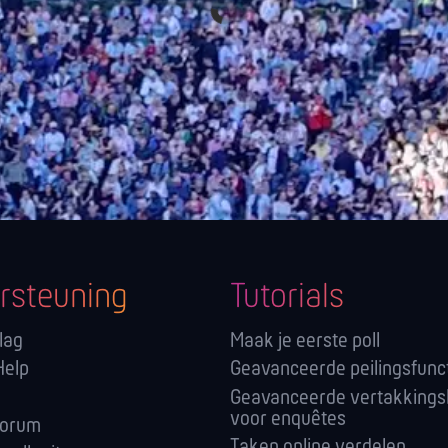
rsteuning
Tutorials
lag
Maak je eerste poll
Help
Geavanceerde peilingsfunc
Geavanceerde vertakkings
voor enquêtes
forum
Taken online verdelen