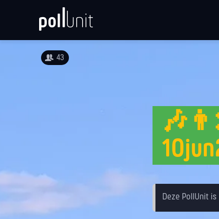
43
🎶👨‍
10ju
Deze PollUnit is