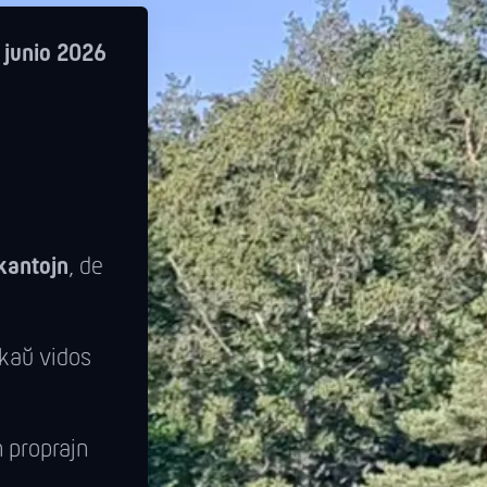
 junio 2026
 kantojn
, de
nkaŭ vidos
n proprajn