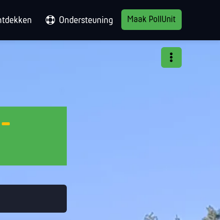
Maak PollUnit
ntdekken
Ondersteuning
 -