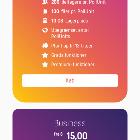
200
deltagere pr. PollUnit
100
filer pr. PollUnit
10 GB
Lagerplads
Ubegrænset antal
PollUnits
Plant op til 13 træer
Gratis funktioner
Premium-funktioner
Køb
Business
15,00
fra $