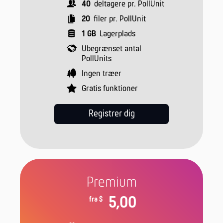
40
deltagere pr. PollUnit
20
filer pr. PollUnit
1 GB
Lagerplads
Ubegrænset antal
PollUnits
Ingen træer
Gratis funktioner
Registrer dig
Premium
5,00
fra $