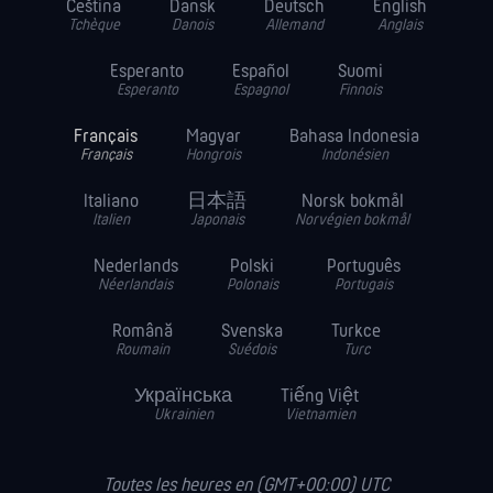
Čeština
Dansk
Deutsch
English
Tchèque
Danois
Allemand
Anglais
Esperanto
Español
Suomi
Esperanto
Espagnol
Finnois
Français
Magyar
Bahasa Indonesia
Français
Hongrois
Indonésien
Italiano
日本語
Norsk bokmål
Italien
Japonais
Norvégien bokmål
Nederlands
Polski
Português
Néerlandais
Polonais
Portugais
Română
Svenska
Turkce
Roumain
Suédois
Turc
Українська
Tiếng Việt
Ukrainien
Vietnamien
Toutes les heures en (GMT+00:00) UTC