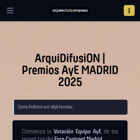
ArquiDifusiON |
Premios AyE MADRID
2025
Cette PollUnit est déjà fermée.
Comienza la
Votación Equipo AyE
de los
proyectos del
Foro Contract Madrid
.