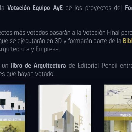
 la
Votación Equipo AyE
de los proyectos del
Fo
ctos más votados pasarán a la Votación Final para 
que se ejecutarán en 3D y formarán parte de la
Bib
rquitectura y Empresa.
s un
libro de Arquitectura
de Editorial Pencil entr
tes que hayan votado.