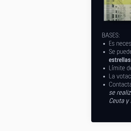
BASES:
Es nece
Se puede
estrella
Límite d
La votac
Contact
se realiz
Ceuta y 