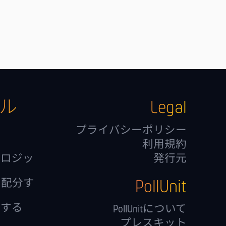
ル
Legal
る
プライバシーポリシー
利用規約
岐ロジッ
発行元
PollUnit
を配分す
価する
PollUnitについて
プレスキット