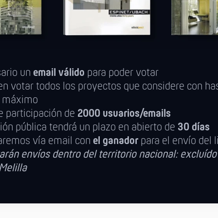
sario un
email válido
para poder votar
n votar todos los proyectos que considere con ha
s
máximo
e participación de
2000 usuarios/emails
ión pública tendrá un plazo en abierto de
30 días
aremos vía email con
el ganador
para el envío del l
arán envíos dentro del territorio nacional: excluído 
Melilla