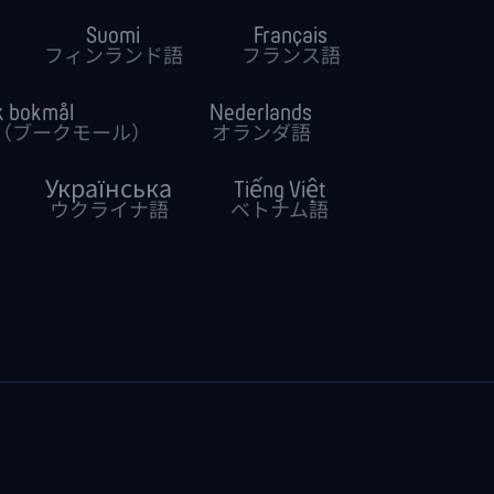
Suomi
Français
フィンランド語
フランス語
k bokmål
Nederlands
（ブークモール）
オランダ語
Українська
Tiếng Việt
ウクライナ語
ベトナム語