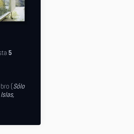
sta
5
ibro (
Sólo
Islas,