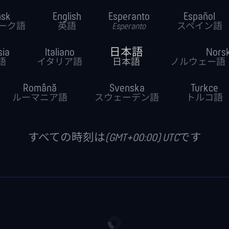
nsk
English
Esperanto
Español
ーク語
英語
Esperanto
スペイン語
sia
Italiano
日本語
Nors
語
イタリア語
日本語
ノルウェー語
Română
Svenska
Turkce
ルーマニア語
スウェーデン語
トルコ語
すべての時刻は(GMT+00:00) UTCです