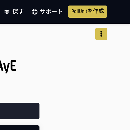
PollUnitを作成
探す
サポート
AyE