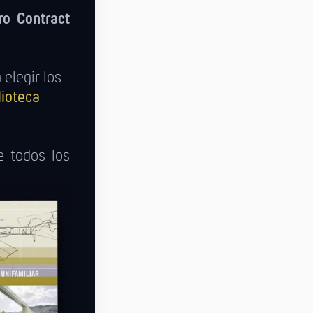
ro Contract
elegir los
lioteca
e todos los