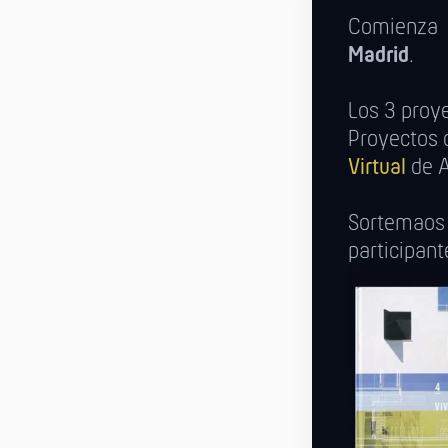
Comienza
Madrid
.
Los 3 proye
Proyectos 
Virtual
de A
Sortemao
participan