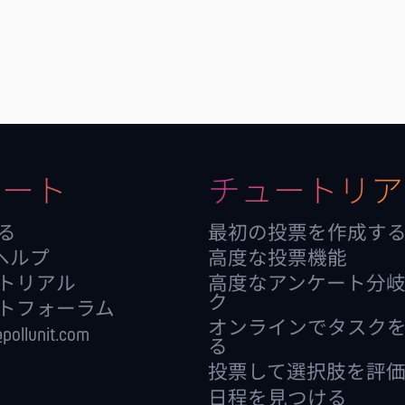
ポート
チュートリア
る
最初の投票を作成す
itヘルプ
高度な投票機能
トリアル
高度なアンケート分
ク
トフォーラム
オンラインでタスク
pollunit.com
る
投票して選択肢を評
日程を見つける