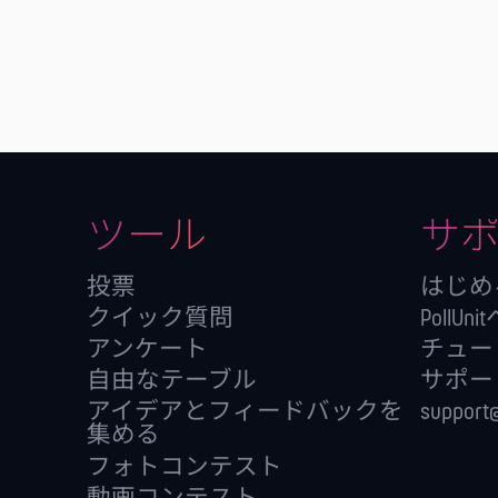
ツール
サ
投票
はじめ
クイック質問
PollUn
アンケート
チュー
自由なテーブル
サポー
アイデアとフィードバックを
support@
集める
フォトコンテスト