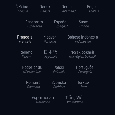
Čeština
Dansk
Deutsch
English
Tchèque
Danois
Allemand
Anglais
Esperanto
Español
Suomi
Esperanto
Espagnol
Finnois
Français
Magyar
Bahasa Indonesia
Français
Hongrois
Indonésien
Italiano
日本語
Norsk bokmål
Italien
Japonais
Norvégien bokmål
Nederlands
Polski
Português
Néerlandais
Polonais
Portugais
Română
Svenska
Turkce
Roumain
Suédois
Turc
Українська
Tiếng Việt
Ukrainien
Vietnamien