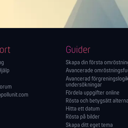
ort
Guider
ng
Skapa din första omröstnin
Hjälp
Avancerade omröstningsfu
Avancerad förgreningslogik
undersökningar
forum
Fördela uppgifter online
pollunit.com
Rösta och betygsätt alterna
Hitta ett datum
Rösta på bilder
Skapa ditt eget tema