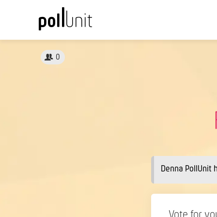
0
Denna PollUnit 
Vote for yo