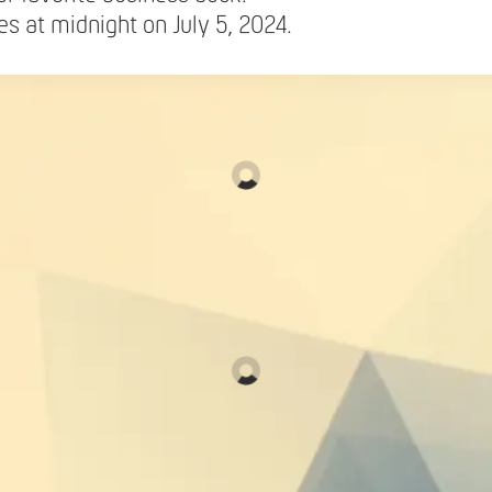
es at midnight on July 5, 2024.