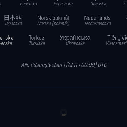
a
Engelska
Esperanto
Spanska
Fi
日本語
Norsk bokmål
Nederlands
Japanska
Norska (bokmål)
Nederländska
enska
Turkce
Українська
Tiếng Vi
venska
Turkiska
Ukrainska
Vietnamesi
Alla tidsangivelser i (GMT+00:00) UTC