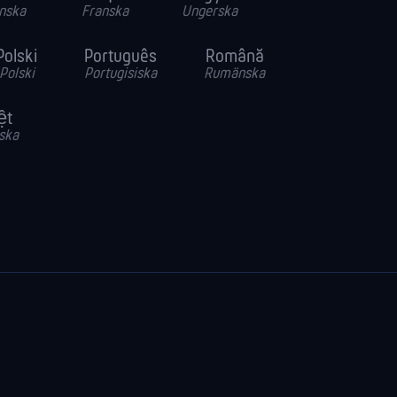
nska
Franska
Ungerska
Polski
Português
Română
Polski
Portugisiska
Rumänska
ệt
ska