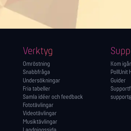
Verktyg
Supp
Omröstning
Kom igå
Snabbfråga
PollUnit 
Undersökningar
Guider
Fria tabeller
Support
Samla idéer och feedback
support@
Fototävlingar
Videotävlingar
Musiktävlingar
Landningssida