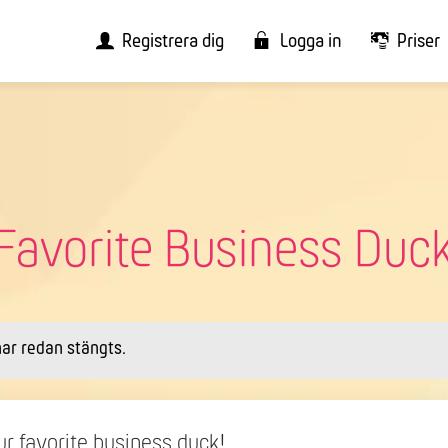
Registrera dig
Logga in
Priser
Favorite Business Duc
har redan stängts.
ur favorite business duck!