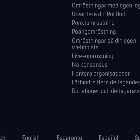
Omröstningar med egen lo
Utvärdera din PollUnit
Punktomröstning
Poängomröstning
Omröstningar på din egen
webbplats
Live-omröstning
Nå konsensus
Hantera orga­nisationer
Förhindra flera deltagande
Donationer och deltagaravg
ch
English
Esperanto
Español
S