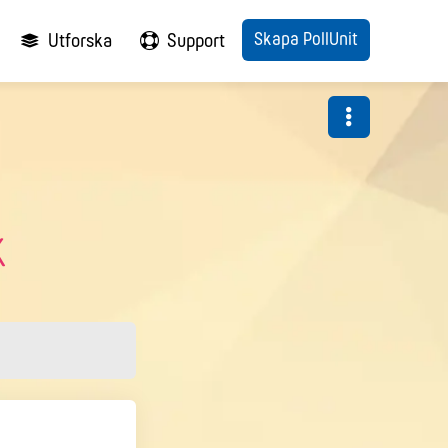
Skapa PollUnit
Utforska
Support
k