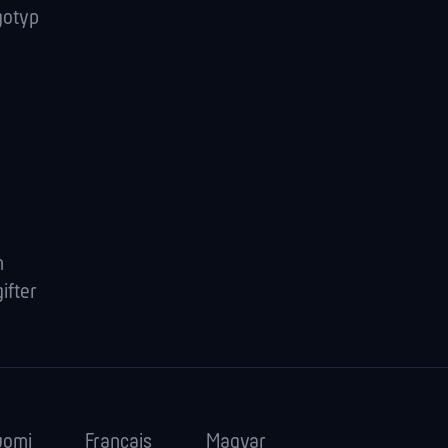
gotyp
n
ifter
uomi
Français
Magyar