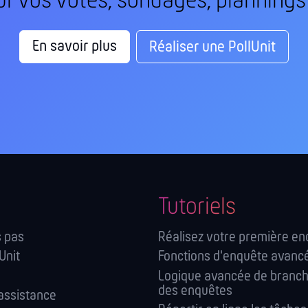
ur vos votes, sondages, plannings
En savoir plus
Réaliser une PollUnit
Tutoriels
 pas
Réalisez votre première e
Unit
Fonctions d'enquête avanc
Logique avancée de branc
des enquêtes
assistance