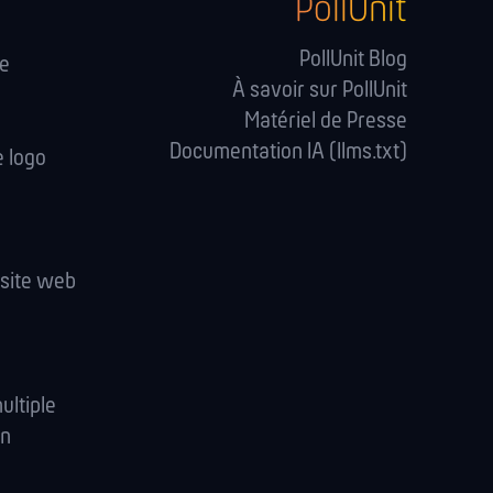
PollUnit
PollUnit Blog
se
À savoir sur PollUnit
Matériel de Presse
Documentation IA (llms.txt)
e logo
 site web
ultiple
on