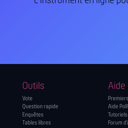
L'instrument en ligne po
Outils
Aide
Vote
Premiers
Question rapide
Aide Poll
Enquêtes
Tutoriels
Tables libres
Forum d’