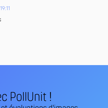
 19:11
s
c PollUnit !