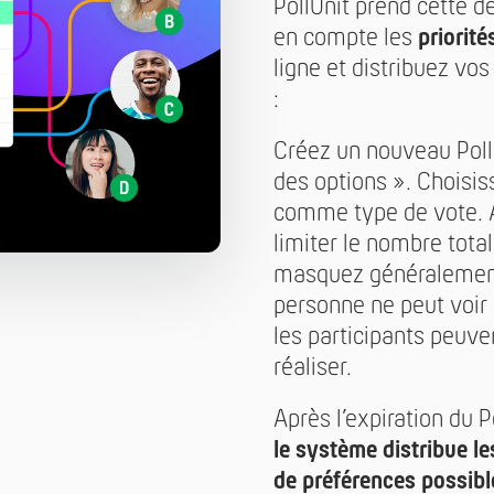
PollUnit prend cette 
en compte les
priorité
ligne et distribuez v
:
Créez un nouveau PollU
des options ». Choisi
comme type de vote. 
limiter le nombre tota
masquez généralement 
personne ne peut voir 
les participants peuven
réaliser.
Après l’expiration du 
le système distribue 
de préférences possibl