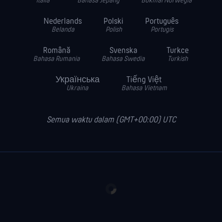
Italia
Bahasa Jepang
Bokmål Norwegia
Nederlands
Polski
Português
Belanda
Polish
Portugis
Română
Svenska
Turkce
Bahasa Rumania
Bahasa Swedia
Turkish
Українська
Tiếng Việt
Ukraina
Bahasa Vietnam
Semua waktu dalam (GMT+00:00) UTC