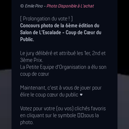
©️
Emile Pino -
Photo Disponible à L'achat
[ Prolongation du vote ! ]
Concours photo de la 6ème édition du
Salon de L'Escalade - Coup de Cœur du
Public.
Le jury délibéré et attribué les 1er, 2nd et
3ème Prix.
La Petite Equipe d'Organisation a élu son
coup de cœur
Maintenant, c'est à vous de jouer pour
élire le coup cœur du public ♥️
Votez pour votre (ou vos) clichés favoris
en cliquant sur le symbole 👍🏽sous la
photo.