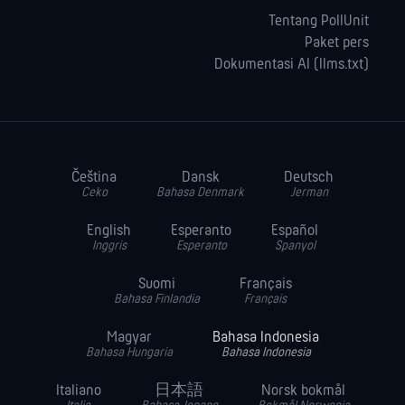
Tentang PollUnit
Paket pers
Dokumentasi AI (llms.txt)
Čeština
Dansk
Deutsch
Ceko
Bahasa Denmark
Jerman
English
Esperanto
Español
Inggris
Esperanto
Spanyol
Suomi
Français
Bahasa Finlandia
Français
Magyar
Bahasa Indonesia
Bahasa Hungaria
Bahasa Indonesia
Italiano
日本語
Norsk bokmål