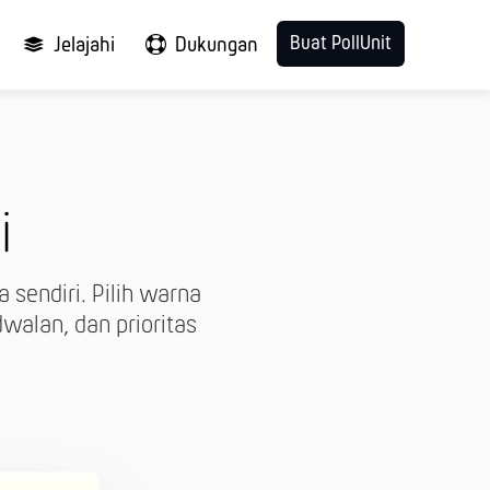
Buat PollUnit
Jelajahi
Dukungan
i
sendiri. Pilih warna
dwalan, dan prioritas